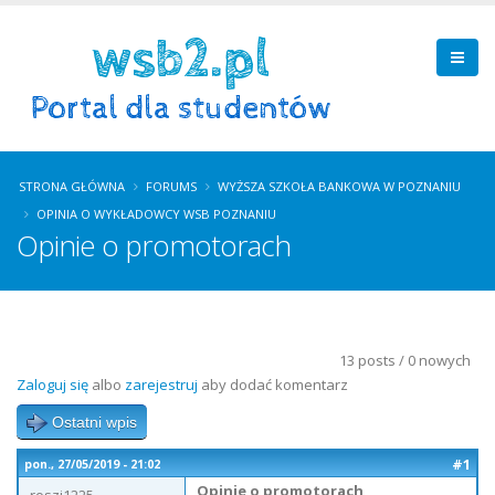
STRONA GŁÓWNA
FORUMS
WYŻSZA SZKOŁA BANKOWA W POZNANIU
OPINIA O WYKŁADOWCY WSB POZNANIU
Opinie o promotorach
13 posts / 0 nowych
Zaloguj się
albo
zarejestruj
aby dodać komentarz
Ostatni wpis
#1
pon., 27/05/2019 - 21:02
Opinie o promotorach