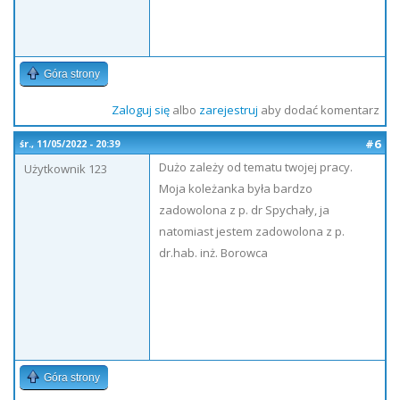
Góra strony
Zaloguj się
albo
zarejestruj
aby dodać komentarz
#6
śr., 11/05/2022 - 20:39
Dużo zależy od tematu twojej pracy.
Użytkownik 123
Moja koleżanka była bardzo
zadowolona z p. dr Spychały, ja
natomiast jestem zadowolona z p.
dr.hab. inż. Borowca
Góra strony