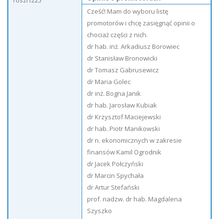
roszi1225
Cześć! Mam do wyboru listę
promotorów i chcę zasięgnąć opinii o
chociaż części z nich.
dr hab. inż. Arkadiusz Borowiec
dr Stanisław Bronowicki
dr Tomasz Gabrusewicz
dr Maria Golec
dr inż. Bogna Janik
dr hab. Jarosław Kubiak
dr Krzysztof Maciejewski
dr hab. Piotr Manikowski
dr n. ekonomicznych w zakresie
finansów Kamil Ogrodnik
dr Jacek Połczyński
dr Marcin Spychała
dr Artur Stefański
prof. nadzw. dr hab. Magdalena
Szyszko