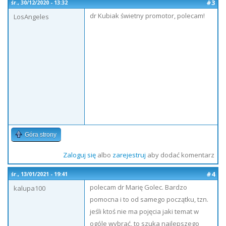
#3
śr., 30/12/2020 - 13:32
dr Kubiak świetny promotor, polecam!
LosAngeles
Góra strony
Zaloguj się
albo
zarejestruj
aby dodać komentarz
#4
śr., 13/01/2021 - 19:41
polecam dr Marię Golec. Bardzo
kalupa100
pomocna i to od samego początku, tzn.
jeśli ktoś nie ma pojęcia jaki temat w
ogóle wybrać, to szuka najlepszego