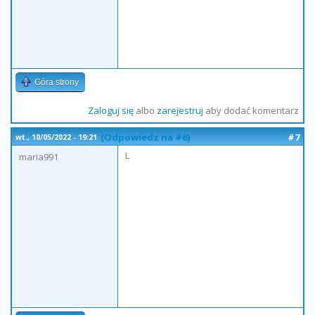
Góra strony
Zaloguj się
albo
zarejestruj
aby dodać komentarz
(Odpowiedz na #6)
#7
wt., 10/05/2022 - 19:21
L
maria991