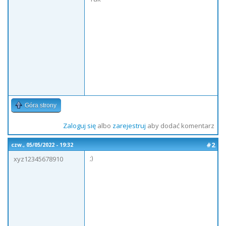
Góra strony
Zaloguj się
albo
zarejestruj
aby dodać komentarz
#2
czw., 05/05/2022 - 19:32
;)
xyz12345678910