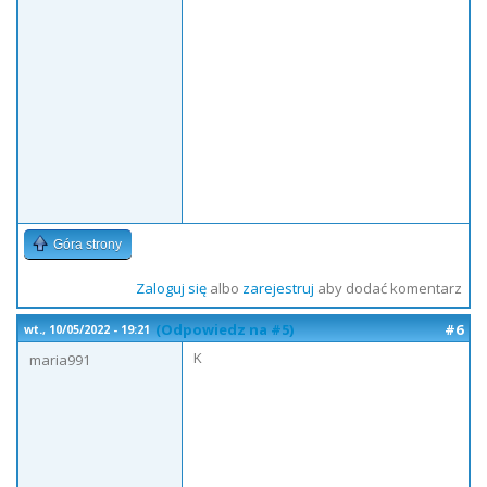
Góra strony
Zaloguj się
albo
zarejestruj
aby dodać komentarz
(Odpowiedz na #5)
#6
wt., 10/05/2022 - 19:21
K
maria991