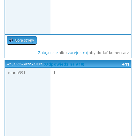
Góra strony
Zaloguj się
albo
zarejestruj
aby dodać komentarz
(Odpowiedz na #10)
#11
wt., 10/05/2022 - 19:22
J
maria991