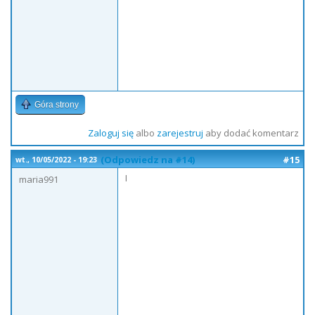
Góra strony
Zaloguj się
albo
zarejestruj
aby dodać komentarz
(Odpowiedz na #14)
#15
wt., 10/05/2022 - 19:23
I
maria991