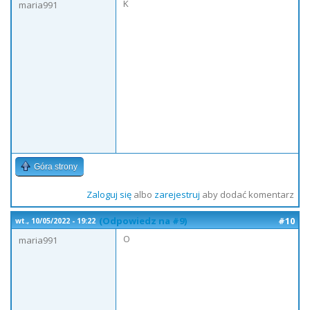
K
maria991
Góra strony
Zaloguj się
albo
zarejestruj
aby dodać komentarz
(Odpowiedz na #9)
#10
wt., 10/05/2022 - 19:22
O
maria991