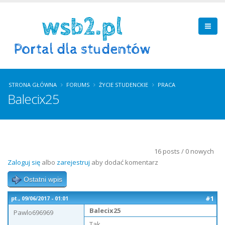
STRONA GŁÓWNA
FORUMS
ŻYCIE STUDENCKIE
PRACA
Balecix25
16 posts / 0 nowych
Zaloguj się
albo
zarejestruj
aby dodać komentarz
Ostatni wpis
#1
pt., 09/06/2017 - 01:01
Balecix25
Pawlo696969
Tak