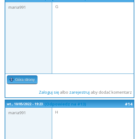
G
maria991
Góra strony
Zaloguj się
albo
zarejestruj
aby dodać komentarz
(Odpowiedz na #13)
#14
wt., 10/05/2022 - 19:23
H
maria991