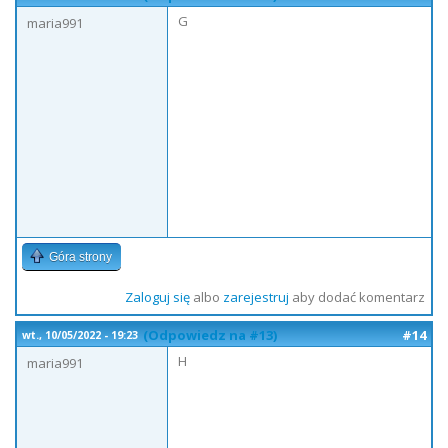
G
maria991
Góra strony
Zaloguj się
albo
zarejestruj
aby dodać komentarz
(Odpowiedz na #13)
#14
wt., 10/05/2022 - 19:23
H
maria991