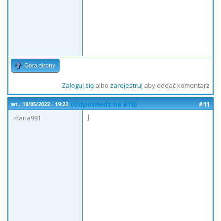
Góra strony
Zaloguj się
albo
zarejestruj
aby dodać komentarz
(Odpowiedz na #10)
#11
wt., 10/05/2022 - 19:22
J
maria991