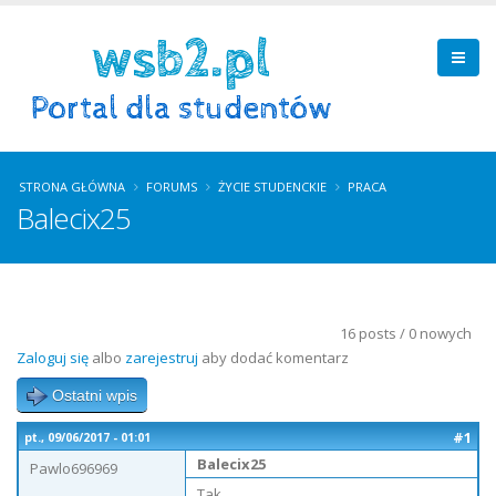
STRONA GŁÓWNA
FORUMS
ŻYCIE STUDENCKIE
PRACA
Balecix25
16 posts / 0 nowych
Zaloguj się
albo
zarejestruj
aby dodać komentarz
Ostatni wpis
#1
pt., 09/06/2017 - 01:01
Balecix25
Pawlo696969
Tak