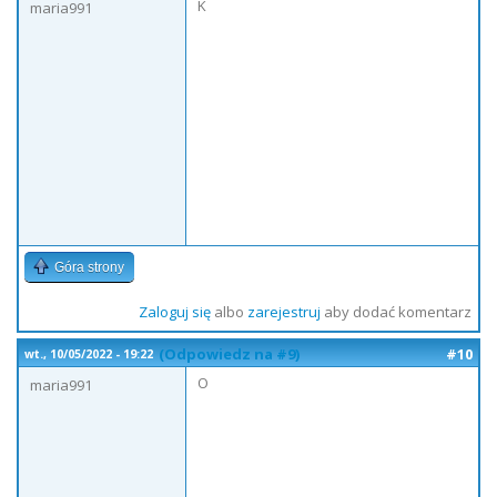
K
maria991
Góra strony
Zaloguj się
albo
zarejestruj
aby dodać komentarz
(Odpowiedz na #9)
#10
wt., 10/05/2022 - 19:22
O
maria991