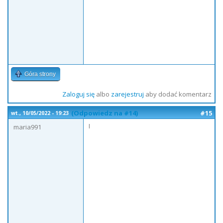
Góra strony
Zaloguj się
albo
zarejestruj
aby dodać komentarz
(Odpowiedz na #14)
#15
wt., 10/05/2022 - 19:23
I
maria991