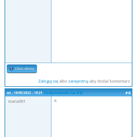
Góra strony
Zaloguj się
albo
zarejestruj
aby dodać komentarz
(Odpowiedz na #5)
#6
wt., 10/05/2022 - 19:21
K
maria991