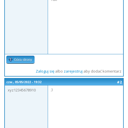
Góra strony
Zaloguj się
albo
zarejestruj
aby dodać komentarz
#2
czw., 05/05/2022 - 19:32
;)
xyz12345678910