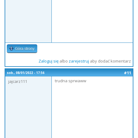
Góra strony
Zaloguj się
albo
zarejestruj
aby dodać komentarz
#11
sob., 08/01/2022 - 17:56
trudna sprwaww
jajcarz111