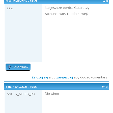
#9
czw., 29/06/2017 - 13:59
kto jeszcze oprócz Guta uczy
sew
rachunkowości podatkowej?
Góra strony
Zaloguj się
albo
zarejestruj
aby dodać komentarz
#10
pon., 13/12/2021 - 16:56
Nie wiem
ANGRY_MERCY_RU