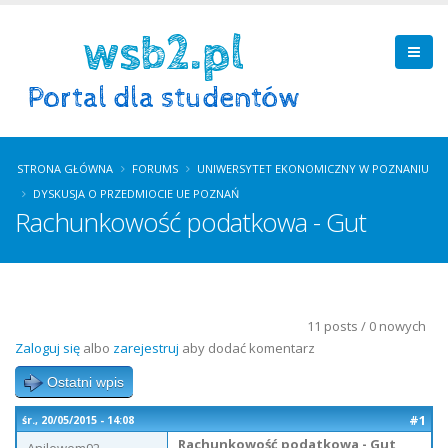
STRONA GŁÓWNA
FORUMS
UNIWERSYTET EKONOMICZNY W POZNANIU
DYSKUSJA O PRZEDMIOCIE UE POZNAŃ
Rachunkowość podatkowa - Gut
11 posts / 0 nowych
Zaloguj się
albo
zarejestruj
aby dodać komentarz
Ostatni wpis
#1
śr., 20/05/2015 - 14:08
Rachunkowość podatkowa - Gut