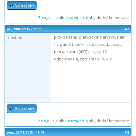
Góra strony
Zaloguj się
albo
zarejestruj
aby dodać komentarz
#4
pt., 29/05/2015 - 17:33
przy zadaniu pierwszym narysowałam
nashed
fragment tabelki o karcie podatkowej,
tam ta kwota [427] jest, zad 2
odpowiedz a, zad 3 też a i w 4 d
Góra strony
Zaloguj się
albo
zarejestruj
aby dodać komentarz
#5
pon., 23/11/2015 - 18:43