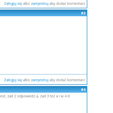
Zaloguj się
albo
zarejestruj
aby dodać komentarz
#3
Zaloguj się
albo
zarejestruj
aby dodać komentarz
#4
st, zad 2 odpowiedz a, zad 3 też a i w 4 d