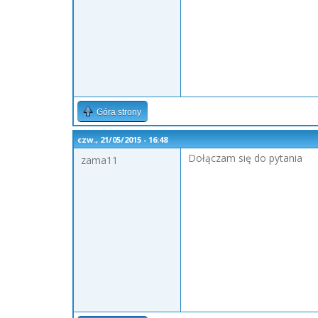
Góra strony
czw., 21/05/2015 - 16:48
Dołączam się do pytania
zama11