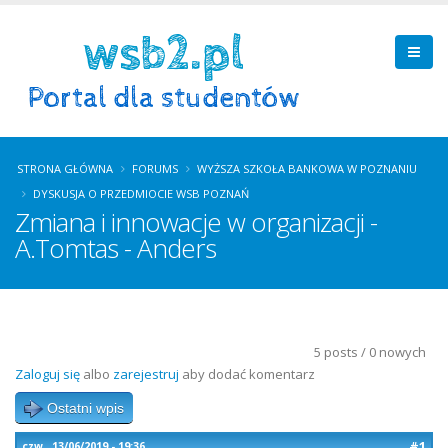
STRONA GŁÓWNA
FORUMS
WYŻSZA SZKOŁA BANKOWA W POZNANIU
DYSKUSJA O PRZEDMIOCIE WSB POZNAŃ
Zmiana i innowacje w organizacji -
A.Tomtas - Anders
5 posts / 0 nowych
Zaloguj się
albo
zarejestruj
aby dodać komentarz
Ostatni wpis
#1
czw., 13/06/2019 - 19:36