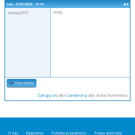
#5
sob., 21/01/2023 - 13:14
testy
maciej2977
Góra strony
Zaloguj się
albo
zarejestruj
aby dodać komentarz
O nas
Regulamin
Polityka prywatności
Prawa autorskie