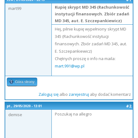
Kupię skrypt MD 345 (Rachunkowość
mart99
instytucji finansowych. Zbiór zadań
MD 345, aut. E. Szczepankiewicz)
Hej, pilnie kupię wypełniony skrypt MD
345 (Rachunkowość instytucji
finansowych. Zbiór zadań MD 345, aut.
E. Szczepankiewicz)
Chętnych proszę o info na maila:
mart.991@wp.pl
Góra strony
Zaloguj się
albo
zarejestruj
aby dodać komentarz
#2
pt., 29/05/2020 - 13:01
Poszukaj na allegro
demise