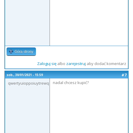
Góra strony
Zaloguj się
albo
zarejestruj
aby dodać komentarz
#7
sob., 30/01/2021 - 15:59
nadal chcesz kupić?
qwertyuioppoiuytrewq