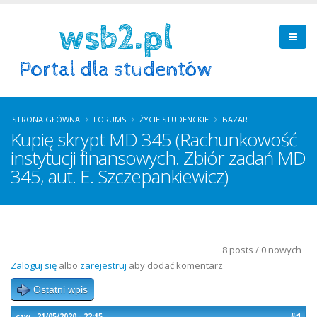
STRONA GŁÓWNA
FORUMS
ŻYCIE STUDENCKIE
BAZAR
Kupię skrypt MD 345 (Rachunkowość
instytucji finansowych. Zbiór zadań MD
345, aut. E. Szczepankiewicz)
8 posts / 0 nowych
Zaloguj się
albo
zarejestruj
aby dodać komentarz
Ostatni wpis
#1
czw., 21/05/2020 - 22:15