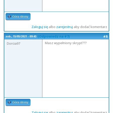
Góra strony
Zaloguj się
albo
zarejestruj
aby dodać komentarz
(Odpowiedz na #7)
#8
sob., 15/05/2021 - 09:43
Masz wypełniony skrypt???
Dorcia97
Góra strony
Zaloguj się
albo
zarejestruj
aby dodać komentarz