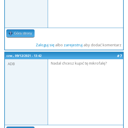
Góra strony
Zaloguj się
albo
zarejestruj
aby dodać komentarz
#7
czw., 09/12/2021 - 13:42
Nadal chcesz kupić tę mikrofalę?
ADB