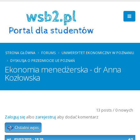
STRONA GŁÓWNA
FORUMS
UNIWERSYTET EKONOMICZNY W POZNANIU
DYSKUSJA O PRZEDMIOCIE UE POZNAŃ
Ekonomia menedżerska - dr Anna
Kozłowska
13 posts / 0 nowych
Zaloguj się
albo
zarejestruj
aby dodać komentarz
Ostatni wpis
#1
wt., 03/02/2015 - 18:20