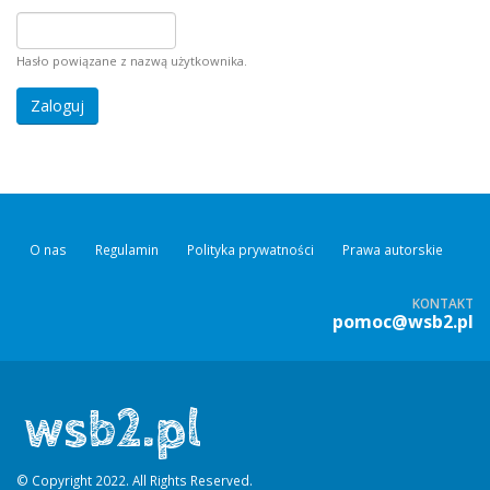
Hasło powiązane z nazwą użytkownika.
O nas
Regulamin
Polityka prywatności
Prawa autorskie
KONTAKT
pomoc@wsb2.pl
© Copyright 2022. All Rights Reserved.