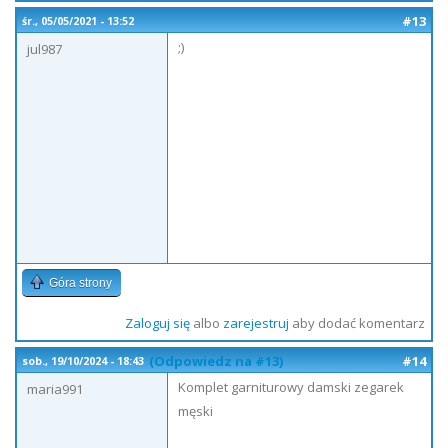
#13
śr., 05/05/2021 - 13:52
;)
jul987
Góra strony
Zaloguj się
albo
zarejestruj
aby dodać komentarz
(Odpowiedz na #13)
#14
sob., 19/10/2024 - 18:43
Komplet garniturowy damski zegarek
maria991
męski