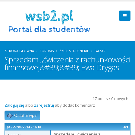
STRONA GŁÓWNA
FORUMS
ŻYCIE STUDENCKIE
BAZAR
Sprzedam ,,ćwiczenia z rachunkowości
finansowej&#39;&#39; Ewa Drygas
17 posts / 0 nowych
Zaloguj się
albo
zarejestruj
aby dodać komentarz
Ostatni wpis
#1
pt., 27/06/2014 - 14:18
Sprzedam ,,ćwiczenia z