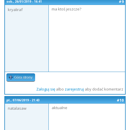
#9
sob., 26/01/2019 - 16:41
ma ktoś jeszcze?
kryaliraf
Góra strony
Zaloguj się
albo
zarejestruj
aby dodać komentarz
#10
pt., 07/06/2019 - 21:43
aktualne
natalasaw