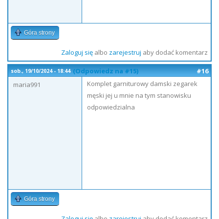
Góra strony
Zaloguj się
albo
zarejestruj
aby dodać komentarz
(Odpowiedz na #15)
#16
sob., 19/10/2024 - 18:44
Komplet garniturowy damski zegarek
maria991
męski jej u mnie na tym stanowisku
odpowiedzialna
Góra strony
Zaloguj się
albo
zarejestruj
aby dodać komentarz