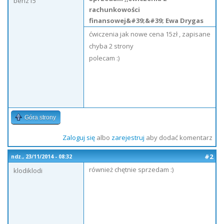
benz15
rachunkowości
finansowej&#39;&#39; Ewa Drygas
ćwiczenia jak nowe cena 15zł , zapisane
chyba 2 strony
polecam :)
Góra strony
Zaloguj się
albo
zarejestruj
aby dodać komentarz
#2
ndz., 23/11/2014 - 08:32
również chętnie sprzedam :)
klodiklodi