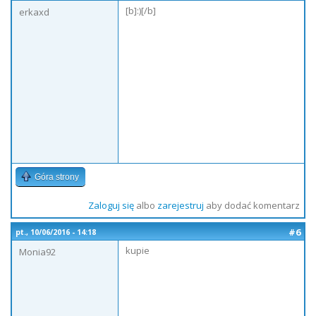
[b]:)[/b]
erkaxd
Góra strony
Zaloguj się
albo
zarejestruj
aby dodać komentarz
#6
pt., 10/06/2016 - 14:18
kupie
Monia92