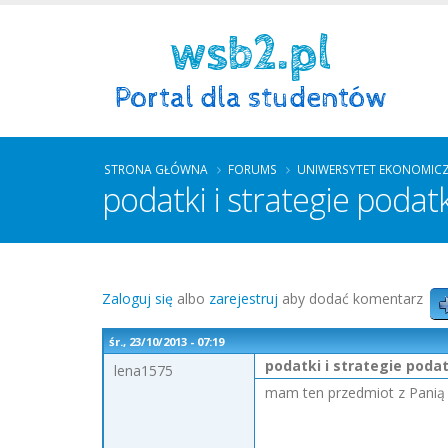
STRONA GŁÓWNA
FORUMS
UNIWERSYTET EKONOMIC
podatki i strategie poda
Zaloguj się
albo
zarejestruj
aby dodać komentarz
śr., 23/10/2013 - 07:19
podatki i strategie pod
lena1575
mam ten przedmiot z Panią K