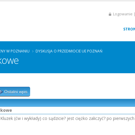
Logowanie |
STRO
ZNY W POZNANIU
DYSKUSJA O PRZEDMIOCIE UE POZNAŃ
tkowe
Ostatni wpis
atkowe
luzek (ćw i wykłady) co sądzicie? jest ciężko zaliczyć? po pierwszyc