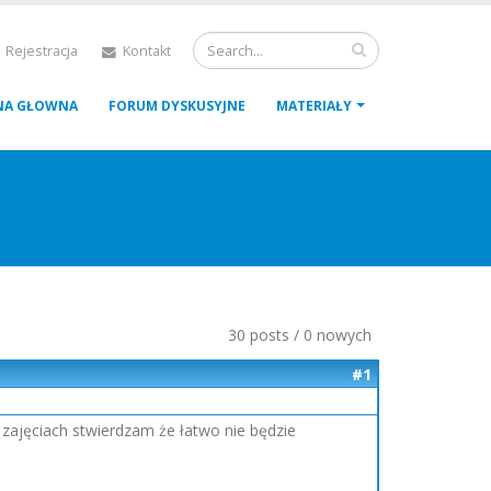
 Rejestracja
Kontakt
NA GŁOWNA
FORUM DYSKUSYJNE
MATERIAŁY
30 posts / 0 nowych
#1
h zajęciach stwierdzam że łatwo nie będzie