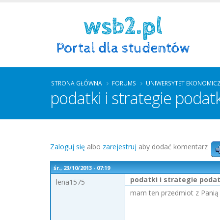
STRONA GŁÓWNA
FORUMS
UNIWERSYTET EKONOMIC
podatki i strategie poda
Zaloguj się
albo
zarejestruj
aby dodać komentarz
śr., 23/10/2013 - 07:19
podatki i strategie pod
lena1575
mam ten przedmiot z Panią K