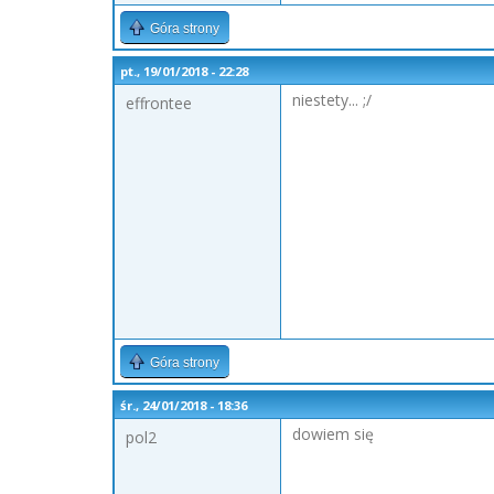
Góra strony
pt., 19/01/2018 - 22:28
niestety... ;/
effrontee
Góra strony
śr., 24/01/2018 - 18:36
dowiem się
pol2