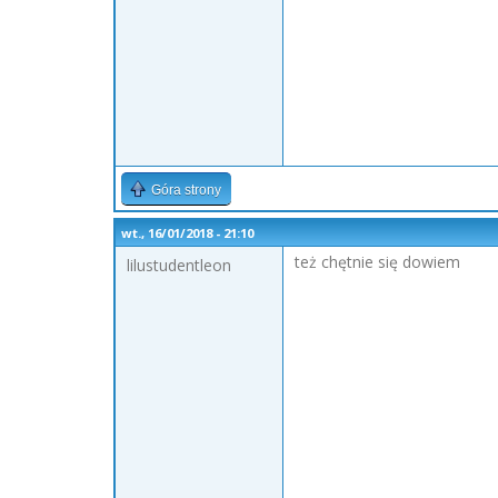
Góra strony
wt., 16/01/2018 - 21:10
też chętnie się dowiem
lilustudentleon