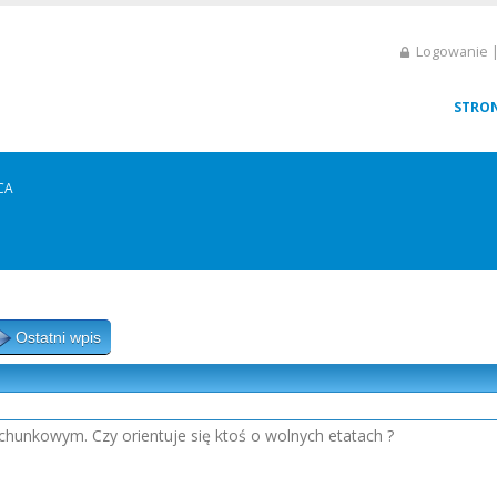
Logowanie |
STRO
CA
Ostatni wpis
chunkowym. Czy orientuje się ktoś o wolnych etatach ?