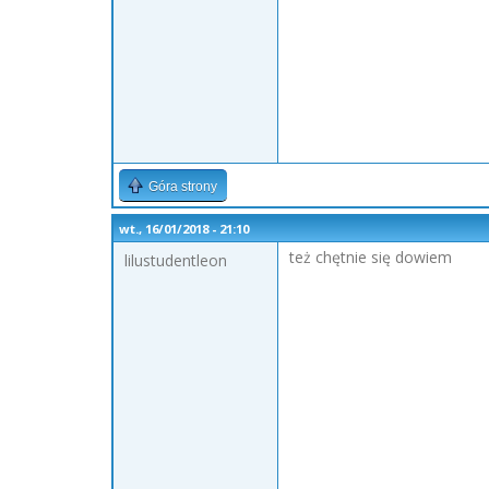
Góra strony
wt., 16/01/2018 - 21:10
też chętnie się dowiem
lilustudentleon