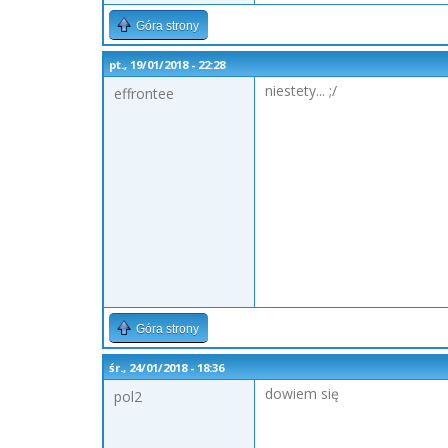
Góra strony
pt., 19/01/2018 - 22:28
niestety... ;/
effrontee
Góra strony
śr., 24/01/2018 - 18:36
dowiem się
pol2