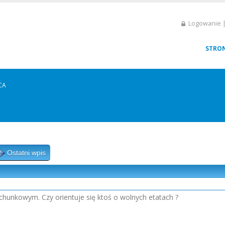
Logowanie |
STRO
CA
Ostatni wpis
chunkowym. Czy orientuje się ktoś o wolnych etatach ?