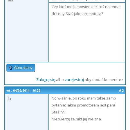
ala
Czy ktoś może powiedzieć coś na temat
dr Leny Staś jako promotora?
Góra strony
Zaloguj się
albo
zarejestruj
aby dodać komentarz
#2
wt., 04/02/2014 - 16:29
No właśnie, po roku mam takie samo
lu
pytanie: jakim promotorem jest pani
Staś ???
Nie wierzę że nikt jej nie zna.