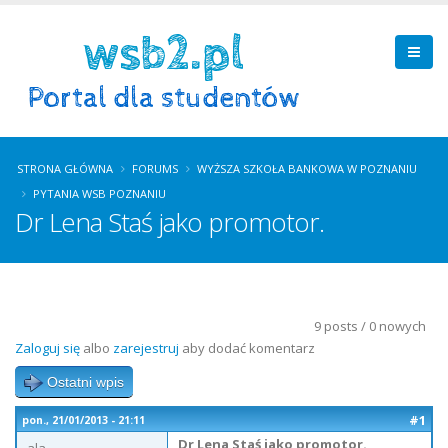
STRONA GŁÓWNA
FORUMS
WYŻSZA SZKOŁA BANKOWA W POZNANIU
PYTANIA WSB POZNANIU
Dr Lena Staś jako promotor.
9 posts / 0 nowych
Zaloguj się
albo
zarejestruj
aby dodać komentarz
Ostatni wpis
#1
pon., 21/01/2013 - 21:11
Dr Lena Staś jako promotor.