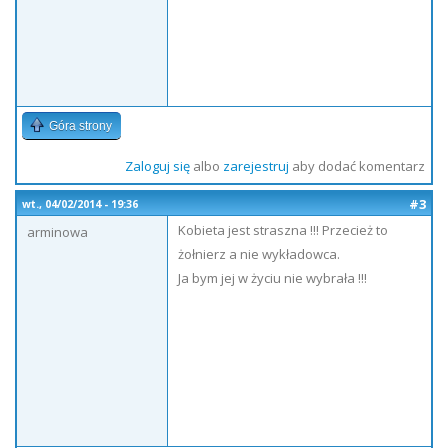
Góra strony
Zaloguj się
albo
zarejestruj
aby dodać komentarz
#3
wt., 04/02/2014 - 19:36
Kobieta jest straszna !!! Przecież to
arminowa
żołnierz a nie wykładowca.
Ja bym jej w życiu nie wybrała !!!