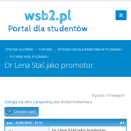
STRONA GŁÓWNA
FORUMS
WYŻSZA SZKOŁA BANKOWA W POZNANIU
PYTANIA WSB POZNANIU
Dr Lena Staś jako promotor.
9 posts / 0 nowych
Zaloguj się
albo
zarejestruj
aby dodać komentarz
Ostatni wpis
#1
pon., 21/01/2013 - 21:11
Dr Lena Staś jako promotor.