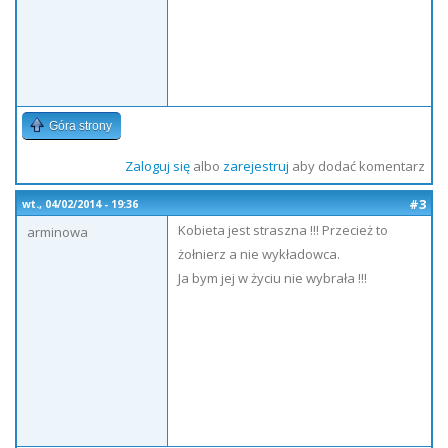
Góra strony
Zaloguj się
albo
zarejestruj
aby dodać komentarz
#3
wt., 04/02/2014 - 19:36
Kobieta jest straszna !!! Przecież to
arminowa
żołnierz a nie wykładowca.
Ja bym jej w życiu nie wybrała !!!