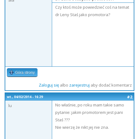
ala
Czy ktoś może powiedzieć coś na temat
dr Leny Staś jako promotora?
Góra strony
Zaloguj się
albo
zarejestruj
aby dodać komentarz
#2
wt., 04/02/2014 - 16:29
No właśnie, po roku mam takie samo
lu
pytanie: jakim promotorem jest pani
Staś ???
Nie wierzę że nikt jej nie zna.