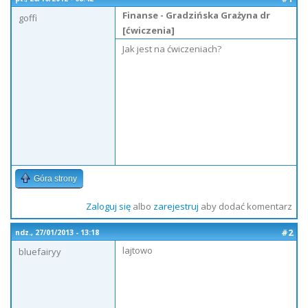
Finanse - Gradzińska Grażyna dr
goffi
[ćwiczenia]
Jak jest na ćwiczeniach?
Góra strony
Zaloguj się
albo
zarejestruj
aby dodać komentarz
#2
ndz., 27/01/2013 - 13:18
lajtowo
bluefairyy