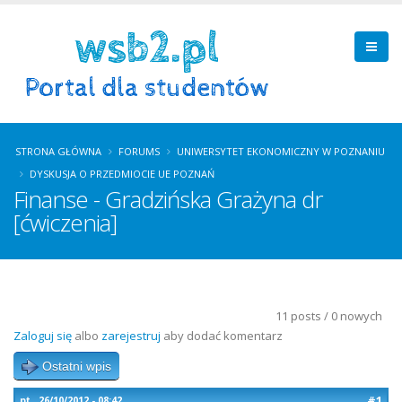
STRONA GŁÓWNA
FORUMS
UNIWERSYTET EKONOMICZNY W POZNANIU
DYSKUSJA O PRZEDMIOCIE UE POZNAŃ
Finanse - Gradzińska Grażyna dr
[ćwiczenia]
11 posts / 0 nowych
Zaloguj się
albo
zarejestruj
aby dodać komentarz
Ostatni wpis
#1
pt., 26/10/2012 - 08:42