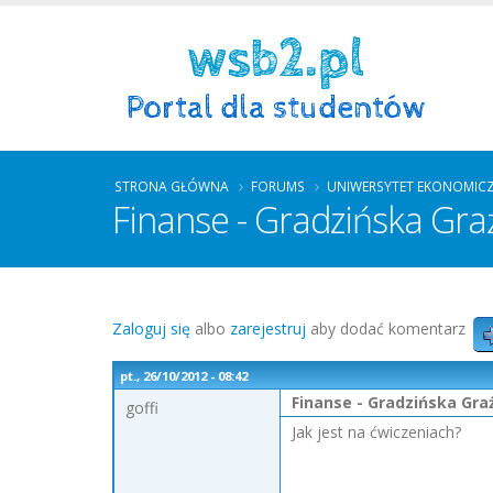
STRONA GŁÓWNA
FORUMS
UNIWERSYTET EKONOMIC
Finanse - Gradzińska Graż
Zaloguj się
albo
zarejestruj
aby dodać komentarz
pt., 26/10/2012 - 08:42
Finanse - Gradzińska Gra
goffi
Jak jest na ćwiczeniach?