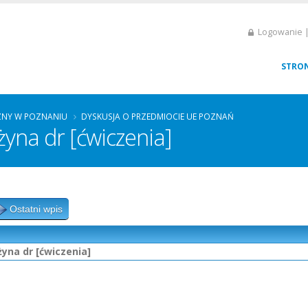
Logowanie |
STRO
ZNY W POZNANIU
DYSKUSJA O PRZEDMIOCIE UE POZNAŃ
yna dr [ćwiczenia]
Ostatni wpis
żyna dr [ćwiczenia]