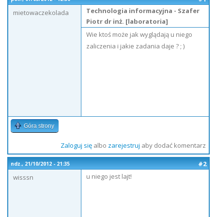
Technologia informacyjna - Szafer
mietowaczekolada
Piotr dr inż. [laboratoria]
Wie ktoś może jak wyglądają u niego
zaliczenia i jakie zadania daje ? ; )
Góra strony
Zaloguj się
albo
zarejestruj
aby dodać komentarz
#2
ndz., 21/10/2012 - 21:35
u niego jest lajt!
wisssn