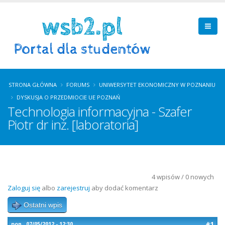
STRONA GŁÓWNA
FORUMS
UNIWERSYTET EKONOMICZNY W POZNANIU
DYSKUSJA O PRZEDMIOCIE UE POZNAŃ
Technologia informacyjna - Szafer
Piotr dr inż. [laboratoria]
4 wpisów / 0 nowych
Zaloguj się
albo
zarejestruj
aby dodać komentarz
Ostatni wpis
#1
pon., 07/05/2012 - 12:30