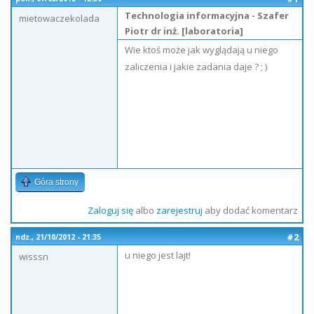
Technologia informacyjna - Szafer
mietowaczekolada
Piotr dr inż. [laboratoria]
Wie ktoś może jak wyglądają u niego
zaliczenia i jakie zadania daje ? ; )
Góra strony
Zaloguj się
albo
zarejestruj
aby dodać komentarz
#2
ndz., 21/10/2012 - 21:35
u niego jest lajt!
wisssn