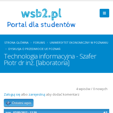
STRONA GŁÓWNA
FORUMS
UNIWERSYTET EKONOMICZNY W POZNANIU
DYSKUSJA O PRZEDMIOCIE UE POZNAŃ
Technologia informacyjna - Szafer
Piotr dr inż. [laboratoria]
4 wpisów / 0 nowych
Zaloguj się
albo
zarejestruj
aby dodać komentarz
Ostatni wpis
#1
pon., 07/05/2012 - 12:30