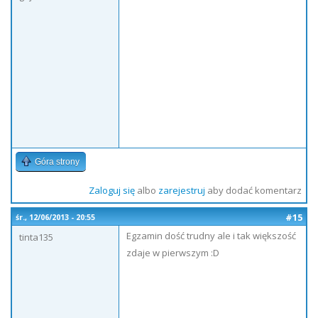
Góra strony
Zaloguj się
albo
zarejestruj
aby dodać komentarz
#15
śr., 12/06/2013 - 20:55
Egzamin dość trudny ale i tak większość
tinta135
zdaje w pierwszym :D