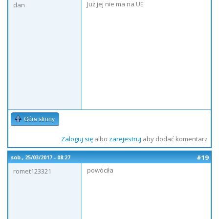
Już jej nie ma na UE
dan
Góra strony
Zaloguj się
albo
zarejestruj
aby dodać komentarz
#19
sob., 25/03/2017 - 08:27
powóciła
romet123321