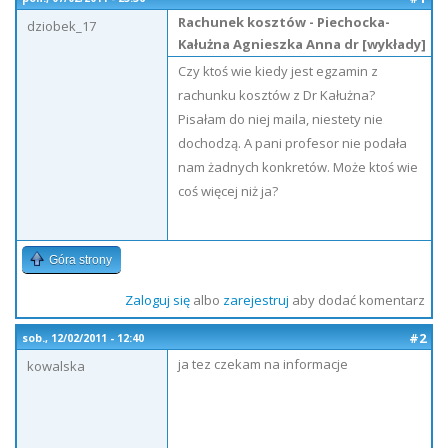
Rachunek kosztów - Piechocka-
dziobek_17
Kałużna Agnieszka Anna dr [wykłady]
Czy ktoś wie kiedy jest egzamin z
rachunku kosztów z Dr Kałużna?
Pisałam do niej maila, niestety nie
dochodzą. A pani profesor nie podała
nam żadnych konkretów. Może ktoś wie
coś więcej niż ja?
Góra strony
Zaloguj się
albo
zarejestruj
aby dodać komentarz
#2
sob., 12/02/2011 - 12:40
ja tez czekam na informacje
kowalska