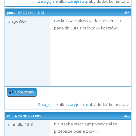
Zaloguj się
albo
zarejestruj
aby dodać komentarz
#5
pon., 19/12/2011 - 16:23
czy ktoś wie jak wygląda zaliczenie u
angie89w
pana dr Guta z rachunku kosztów?
Góra strony
Zaloguj się
albo
zarejestruj
aby dodać komentarz
#6
śr., 04/01/2012 - 14:05
nie trzeba pisać egz powiedział że
martulka2610
przepisze ocene z ćw. :)