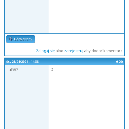
Góra strony
Zaloguj się
albo
zarejestruj
aby dodać komentarz
#20
śr., 21/04/2021 - 14:38
;)
jul987