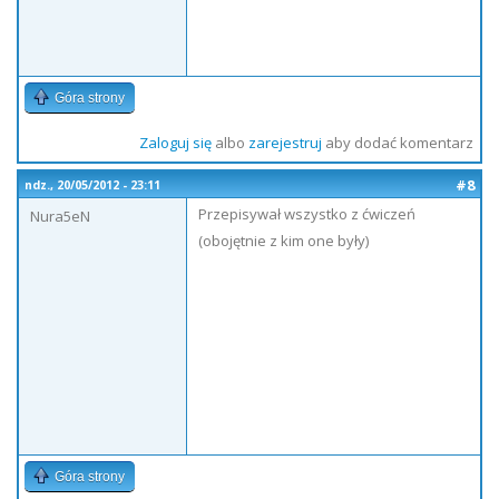
Góra strony
Zaloguj się
albo
zarejestruj
aby dodać komentarz
#8
ndz., 20/05/2012 - 23:11
Przepisywał wszystko z ćwiczeń
Nura5eN
(obojętnie z kim one były)
Góra strony