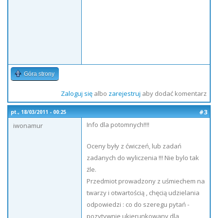
Góra strony
Zaloguj się
albo
zarejestruj
aby dodać komentarz
#3
pt., 18/03/2011 - 00:25
Info dla potomnych!!!!
iwonamur
Oceny były z ćwiczeń, lub zadań
zadanych do wyliczenia !!! Nie bylo tak
żle.
Przedmiot prowadzony z uśmiechem na
twarzy i otwartością , chęcią udzielania
odpowiedzi : co do szeregu pytań -
pozytywnie ukierunkowany dla