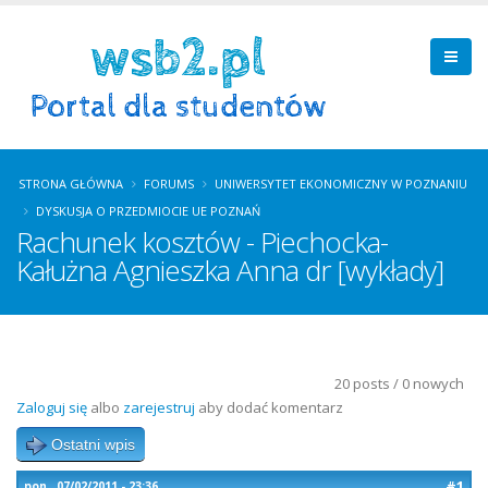
STRONA GŁÓWNA
FORUMS
UNIWERSYTET EKONOMICZNY W POZNANIU
DYSKUSJA O PRZEDMIOCIE UE POZNAŃ
Rachunek kosztów - Piechocka-
Kałużna Agnieszka Anna dr [wykłady]
20 posts / 0 nowych
Zaloguj się
albo
zarejestruj
aby dodać komentarz
Ostatni wpis
#1
pon., 07/02/2011 - 23:36