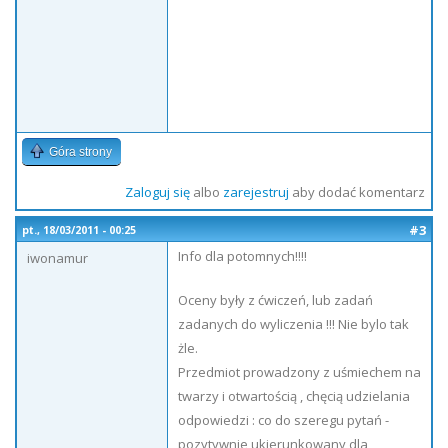
Góra strony
Zaloguj się
albo
zarejestruj
aby dodać komentarz
#3
pt., 18/03/2011 - 00:25
Info dla potomnych!!!!
iwonamur
Oceny były z ćwiczeń, lub zadań
zadanych do wyliczenia !!! Nie bylo tak
żle.
Przedmiot prowadzony z uśmiechem na
twarzy i otwartością , chęcią udzielania
odpowiedzi : co do szeregu pytań -
pozytywnie ukierunkowany dla