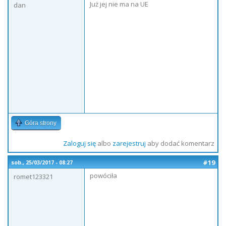
Już jej nie ma na UE
dan
Góra strony
Zaloguj się
albo
zarejestruj
aby dodać komentarz
#19
sob., 25/03/2017 - 08:27
powóciła
romet123321