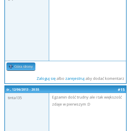
Góra strony
Zaloguj się
albo
zarejestruj
aby dodać komentarz
#15
śr., 12/06/2013 - 20:55
Egzamin dość trudny ale i tak większość
tinta135
zdaje w pierwszym :D