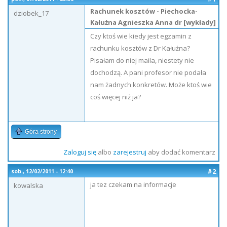
Rachunek kosztów - Piechocka-
dziobek_17
Kałużna Agnieszka Anna dr [wykłady]
Czy ktoś wie kiedy jest egzamin z
rachunku kosztów z Dr Kałużna?
Pisałam do niej maila, niestety nie
dochodzą. A pani profesor nie podała
nam żadnych konkretów. Może ktoś wie
coś więcej niż ja?
Góra strony
Zaloguj się
albo
zarejestruj
aby dodać komentarz
#2
sob., 12/02/2011 - 12:40
ja tez czekam na informacje
kowalska