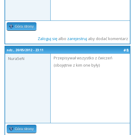
Góra strony
Zaloguj się
albo
zarejestruj
aby dodać komentarz
#8
ndz., 20/05/2012 - 23:11
Przepisywał wszystko z ćwiczeń
Nura5eN
(obojętnie z kim one były)
Góra strony