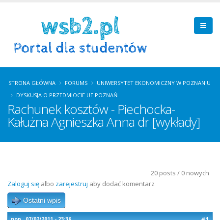
STRONA GŁÓWNA
FORUMS
UNIWERSYTET EKONOMICZNY W POZNANIU
DYSKUSJA O PRZEDMIOCIE UE POZNAŃ
Rachunek kosztów - Piechocka-
Kałużna Agnieszka Anna dr [wykłady]
20 posts / 0 nowych
Zaloguj się
albo
zarejestruj
aby dodać komentarz
Ostatni wpis
#1
pon., 07/02/2011 - 23:36