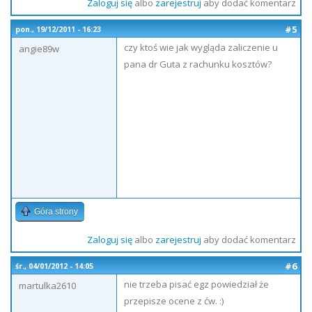
Zaloguj się
albo
zarejestruj
aby dodać komentarz
#5
pon., 19/12/2011 - 16:23
czy ktoś wie jak wygląda zaliczenie u
angie89w
pana dr Guta z rachunku kosztów?
Góra strony
Zaloguj się
albo
zarejestruj
aby dodać komentarz
#6
śr., 04/01/2012 - 14:05
nie trzeba pisać egz powiedział że
martulka2610
przepisze ocene z ćw. :)