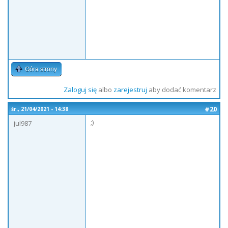
Góra strony
Zaloguj się
albo
zarejestruj
aby dodać komentarz
#20
śr., 21/04/2021 - 14:38
;)
jul987