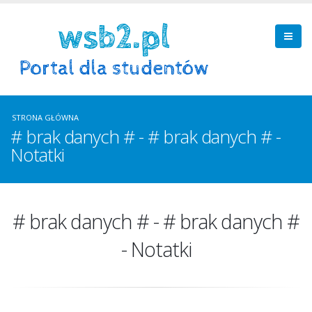
STRONA GŁÓWNA
# brak danych # - # brak danych # -
Notatki
# brak danych # - # brak danych #
- Notatki