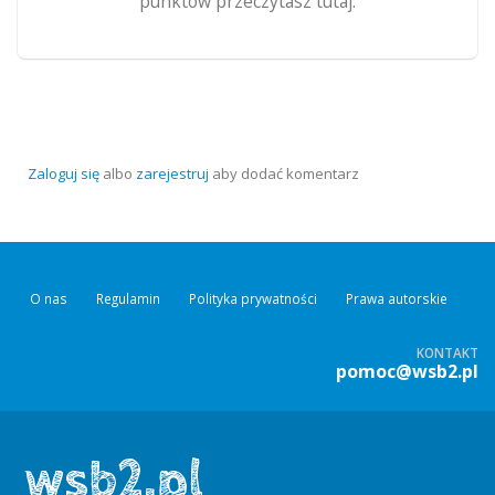
punktów przeczytasz tutaj.
Zaloguj się
albo
zarejestruj
aby dodać komentarz
O nas
Regulamin
Polityka prywatności
Prawa autorskie
KONTAKT
pomoc@wsb2.pl