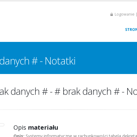
Logowanie |
STRO
danych # - Notatki
ak danych # - # brak danych # - No
Opis
materiału
Opis:
Systemy informatyczne w rachunkowości tabela dekreta