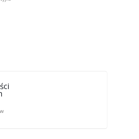
ści
n
ów