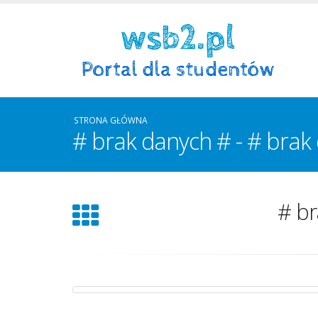
STRONA GŁÓWNA
# brak danych # - # brak 
# br