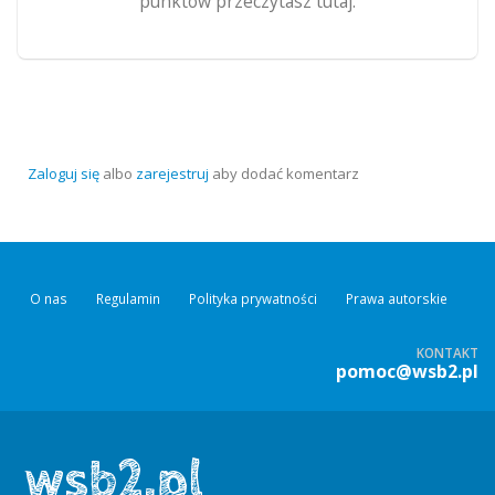
punktów przeczytasz tutaj.
Zaloguj się
albo
zarejestruj
aby dodać komentarz
O nas
Regulamin
Polityka prywatności
Prawa autorskie
KONTAKT
pomoc@wsb2.pl