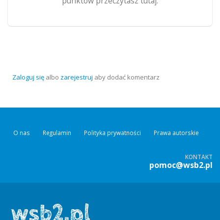
punktów przeczytasz tutaj.
Zaloguj się
albo
zarejestruj
aby dodać komentarz
O nas
Regulamin
Polityka prywatności
Prawa autorskie
KONTAKT
pomoc@wsb2.pl