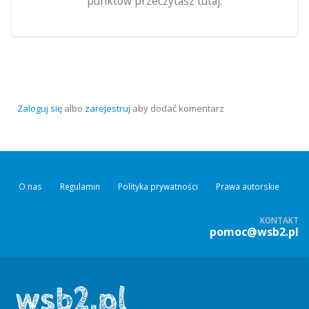
punktów przeczytasz tutaj.
Zaloguj się
albo
zarejestruj
aby dodać komentarz
O nas
Regulamin
Polityka prywatności
Prawa autorskie
KONTAKT
pomoc@wsb2.pl