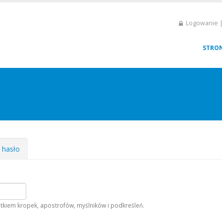
Logowanie |
STRO
e hasło
tkiem kropek, apostrofów, myślników i podkreśleń.