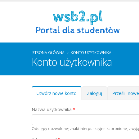
STRONA GŁÓWNA
KONTO UŻYTKOWNIKA
Konto użytkownika
Zakładki podstawowe
Utwórz nowe konto
(aktywna
Zaloguj
Prześlij now
karta)
Nazwa użytkownika
*
Odstępy dozwolone; znaki interpunkcyjne zabronione, z wyją