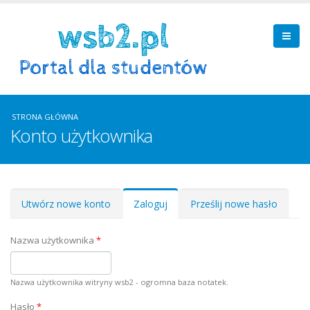
STRONA GŁÓWNA
Konto użytkownika
Zakładki podstawowe
Utwórz nowe konto
Zaloguj
(aktywna
Prześlij nowe hasło
karta)
Nazwa użytkownika
*
Nazwa użytkownika witryny wsb2 - ogromna baza notatek.
Hasło
*