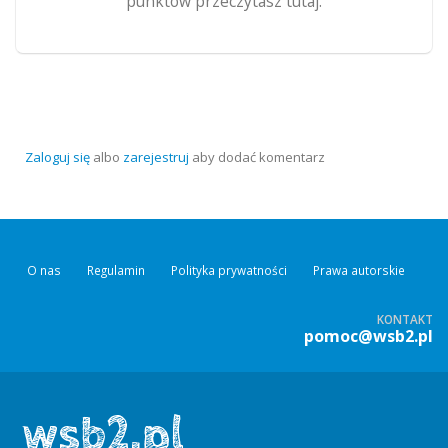
punktów przeczytasz tutaj.
Zaloguj się
albo
zarejestruj
aby dodać komentarz
O nas
Regulamin
Polityka prywatności
Prawa autorskie
KONTAKT
pomoc@wsb2.pl