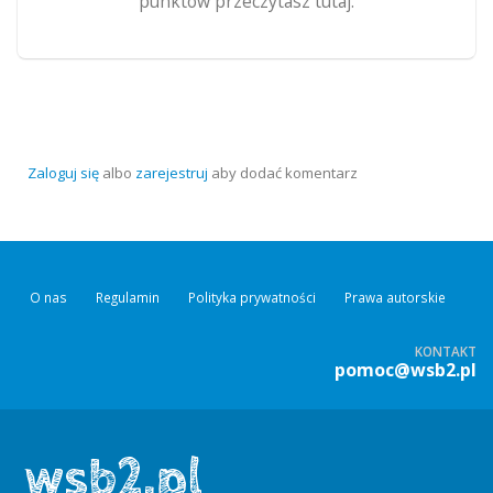
punktów przeczytasz tutaj.
Zaloguj się
albo
zarejestruj
aby dodać komentarz
O nas
Regulamin
Polityka prywatności
Prawa autorskie
KONTAKT
pomoc@wsb2.pl