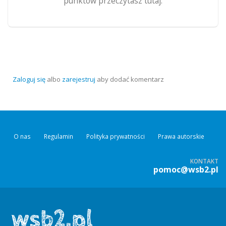
punktów przeczytasz tutaj.
Zaloguj się
albo
zarejestruj
aby dodać komentarz
O nas
Regulamin
Polityka prywatności
Prawa autorskie
KONTAKT
pomoc@wsb2.pl