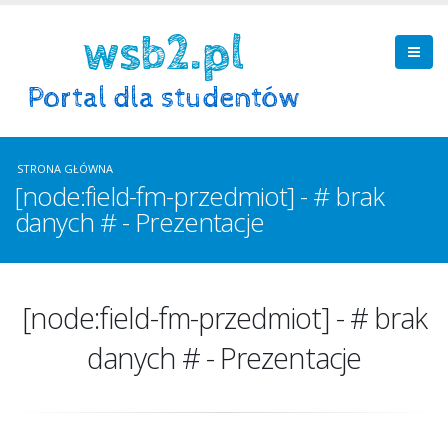
STRONA GŁÓWNA
[node:field-fm-przedmiot] - # brak
danych # - Prezentacje
[node:field-fm-przedmiot] - # brak
danych # - Prezentacje