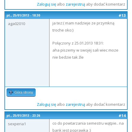
Zaloguj się
albo
zarejestruj
aby dodać komentarz
#13
pt., 25/01/2013 - 18:30
ja tez:( mam nadzieje ze przymkną
aga02010
troche oko:)
Połączony z 25.01.2013 18:31:
aha piszemy w swojej sali wiec moze
nie bedzie tak źle
Góra strony
Zaloguj się
albo
zarejestruj
aby dodać komentarz
#14
pt., 25/01/2013 - 23:26
co do powtarzania semestru wątpie.. na
sexperia1
bank jest poprawka :)