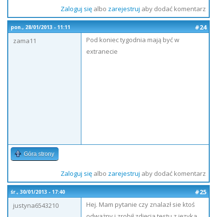
Zaloguj się
albo
zarejestruj
aby dodać komentarz
#24
pon., 28/01/2013 - 11:11
Pod koniec tygodnia mają być w
zama11
extranecie
Góra strony
Zaloguj się
albo
zarejestruj
aby dodać komentarz
#25
śr., 30/01/2013 - 17:40
Hej. Mam pytanie czy znalazł sie ktoś
justyna6543210
odważny i zrobił zdjęcia testu z języka