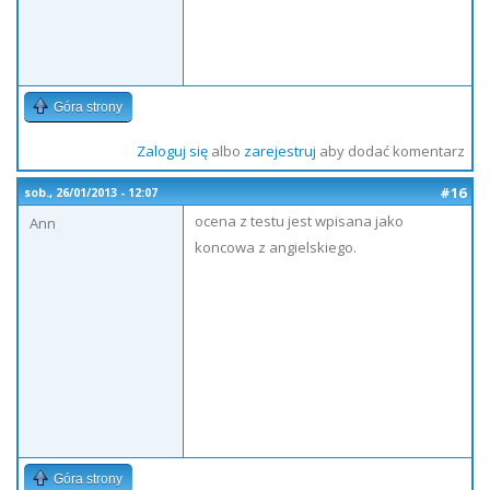
Góra strony
Zaloguj się
albo
zarejestruj
aby dodać komentarz
#16
sob., 26/01/2013 - 12:07
ocena z testu jest wpisana jako
Ann
koncowa z angielskiego.
Góra strony