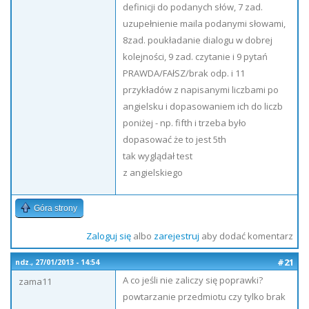
definicji do podanych słów, 7 zad.
uzupełnienie maila podanymi słowami,
8zad. poukładanie dialogu w dobrej
kolejności, 9 zad. czytanie i 9 pytań
PRAWDA/FAłSZ/brak odp. i 11
przykładów z napisanymi liczbami po
angielsku i dopasowaniem ich do liczb
poniżej - np. fifth i trzeba było
dopasować że to jest 5th
tak wyglądał test
z angielskiego
Góra strony
Zaloguj się
albo
zarejestruj
aby dodać komentarz
#21
ndz., 27/01/2013 - 14:54
A co jeśli nie zaliczy się poprawki?
zama11
powtarzanie przedmiotu czy tylko brak