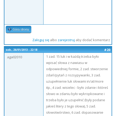
Góra strony
Zaloguj się
albo
zarejestruj
aby dodać komentarz
#20
sob., 26/01/2013 - 22:18
1 zad. 15 luk i w każdą trzeba było
aga02010
wpisać słowa z nawiasu w
odpowiedniej formie, 2 zad. stworzenie
zdań/pytań z rozsypywanki, 3 zad.
uzupełnienie luk słowami in/at/more
itp., 4 zad. wisielec - było zdanie i któreś
słowo w zdaniu było wykropkowane i
trzeba było je uzupełnić (były podane
jakieś litery z tego słowa), 5 zad.
słowotwórstwo, 6 zad. dopasowanie