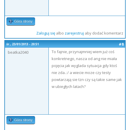
Góra strony
Zaloguj się
albo
zarejestruj
aby dodać komentarz
#8
śr., 23/01/2013 - 20:51
To fajnie, przynajmniej wiem już coś
beatka2040
konkretnego, nasza od ang nie miała
pojęcia jak wyglada sytuacja gdy ktoś
nie zda..:/ a wiecie moze czy testy
powtarzają sie tzn czy są takie same jak
w ubiegłych latach?
Góra strony