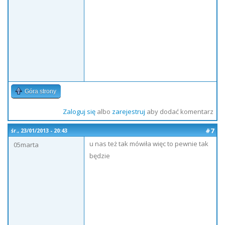
Góra strony
Zaloguj się
albo
zarejestruj
aby dodać komentarz
#7
śr., 23/01/2013 - 20:43
u nas też tak mówiła więc to pewnie tak
05marta
będzie