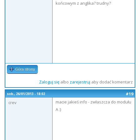
końcowym z anglika? trudny?
Góra strony
Zaloguj się
albo
zarejestruj
aby dodać komentarz
#19
sob., 26/01/2013 - 18:02
macie jakieś info - zwłaszcza do modułu
crev
A :)