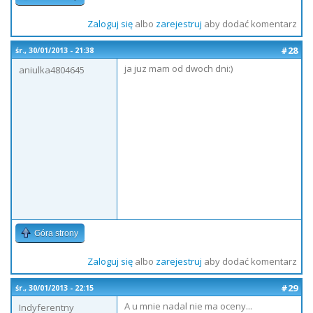
Zaloguj się
albo
zarejestruj
aby dodać komentarz
#28
śr., 30/01/2013 - 21:38
ja juz mam od dwoch dni:)
aniulka4804645
Góra strony
Zaloguj się
albo
zarejestruj
aby dodać komentarz
#29
śr., 30/01/2013 - 22:15
A u mnie nadal nie ma oceny...
Indyferentny