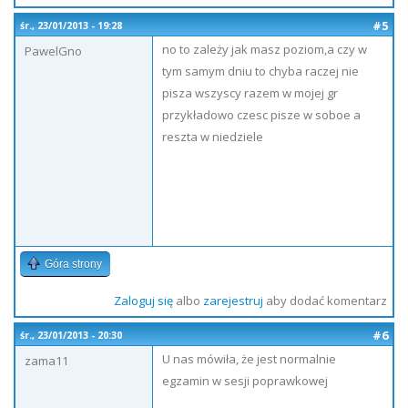
#5
śr., 23/01/2013 - 19:28
no to zależy jak masz poziom,a czy w
PawelGno
tym samym dniu to chyba raczej nie
pisza wszyscy razem w mojej gr
przykładowo czesc pisze w soboe a
reszta w niedziele
Góra strony
Zaloguj się
albo
zarejestruj
aby dodać komentarz
#6
śr., 23/01/2013 - 20:30
U nas mówiła, że jest normalnie
zama11
egzamin w sesji poprawkowej