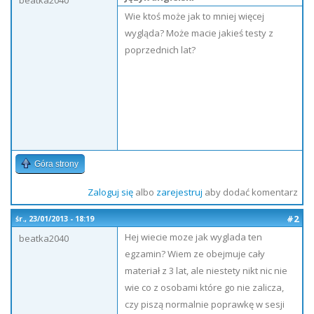
beatka2040
Wie ktoś może jak to mniej więcej
wygląda? Może macie jakieś testy z
poprzednich lat?
Góra strony
Zaloguj się
albo
zarejestruj
aby dodać komentarz
#2
śr., 23/01/2013 - 18:19
Hej wiecie moze jak wyglada ten
beatka2040
egzamin? Wiem ze obejmuje cały
materiał z 3 lat, ale niestety nikt nic nie
wie co z osobami które go nie zalicza,
czy piszą normalnie poprawkę w sesji