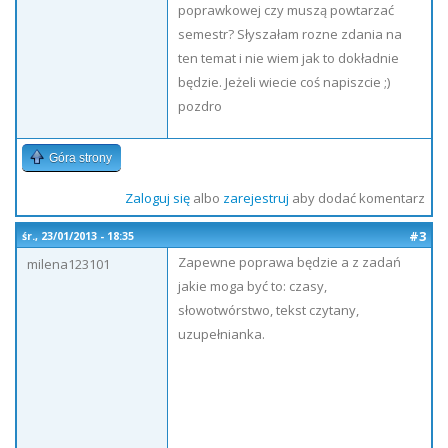
poprawkowej czy muszą powtarzać
semestr? Słyszałam rozne zdania na
ten temat i nie wiem jak to dokładnie
będzie. Jeżeli wiecie coś napiszcie ;)
pozdro
Góra strony
Zaloguj się
albo
zarejestruj
aby dodać komentarz
#3
śr., 23/01/2013 - 18:35
Zapewne poprawa będzie a z zadań
milena123101
jakie moga być to: czasy,
słowotwórstwo, tekst czytany,
uzupełnianka.