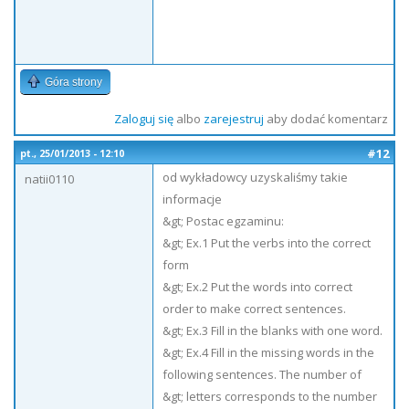
Góra strony
Zaloguj się
albo
zarejestruj
aby dodać komentarz
#12
pt., 25/01/2013 - 12:10
od wykładowcy uzyskaliśmy takie
natii0110
informacje
&gt; Postac egzaminu:
&gt; Ex.1 Put the verbs into the correct
form
&gt; Ex.2 Put the words into correct
order to make correct sentences.
&gt; Ex.3 Fill in the blanks with one word.
&gt; Ex.4 Fill in the missing words in the
following sentences. The number of
&gt; letters corresponds to the number