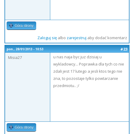
Góra strony
Zaloguj się
albo
zarejestruj
aby dodać komentarz
#23
pon., 28/01/2013 - 10:53
u nas naja byc juz dzisiaj u
Misia27
wykladowcy... Poprawka dla tych co nie
zdali jest 17 lutego a jesli ktos tego nie
zna, to pozostaje tylko powtarzanie
przedmiotu.. ;/
Góra strony