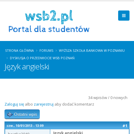
STRONA GŁÓWNA
FORUMS
WYŻSZA SZKOŁA BANKOWA W POZNANIU
DYSKUSJA O PRZEDMIOCIE WSB POZNAŃ
Język angielski
34 wpisów / 0 nowych
Zaloguj się
albo
zarejestruj
aby dodać komentarz
Ostatni wpis
#1
czw., 10/01/2013 - 13:09
Język angielski