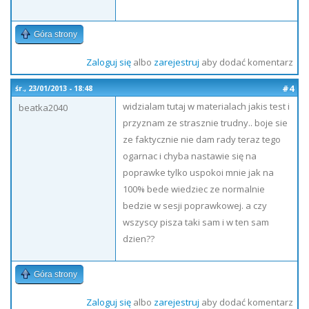
Góra strony
Zaloguj się
albo
zarejestruj
aby dodać komentarz
#4
śr., 23/01/2013 - 18:48
widzialam tutaj w materialach jakis test i
beatka2040
przyznam ze strasznie trudny.. boje sie
ze faktycznie nie dam rady teraz tego
ogarnac i chyba nastawie się na
poprawke tylko uspokoi mnie jak na
100% bede wiedziec ze normalnie
bedzie w sesji poprawkowej. a czy
wszyscy pisza taki sam i w ten sam
dzien??
Góra strony
Zaloguj się
albo
zarejestruj
aby dodać komentarz