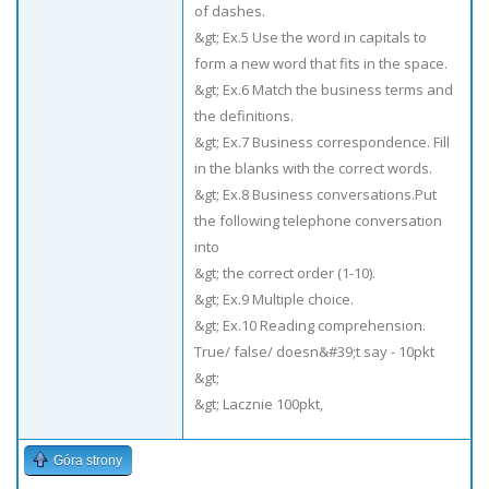
of dashes.
&gt; Ex.5 Use the word in capitals to
form a new word that fits in the space.
&gt; Ex.6 Match the business terms and
the definitions.
&gt; Ex.7 Business correspondence. Fill
in the blanks with the correct words.
&gt; Ex.8 Business conversations.Put
the following telephone conversation
into
&gt; the correct order (1-10).
&gt; Ex.9 Multiple choice.
&gt; Ex.10 Reading comprehension.
True/ false/ doesn&#39;t say - 10pkt
&gt;
&gt; Lacznie 100pkt,
Góra strony