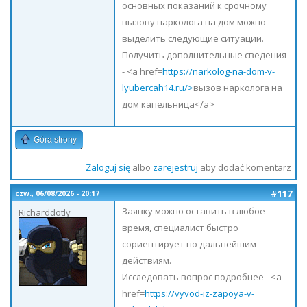
основных показаний к срочному
вызову нарколога на дом можно
выделить следующие ситуации.
Получить дополнительные сведения
- <a href=
https://narkolog-na-dom-v-
lyubercah14.ru/>
вызов нарколога на
дом капельница</a>
Góra strony
Zaloguj się
albo
zarejestruj
aby dodać komentarz
#117
czw., 06/08/2026 - 20:17
Заявку можно оставить в любое
Richarddotly
время, специалист быстро
сориентирует по дальнейшим
действиям.
Исследовать вопрос подробнее - <a
href=
https://vyvod-iz-zapoya-v-