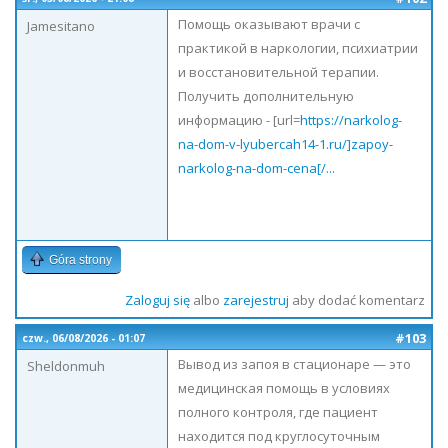
Помощь оказывают врачи с
Jamesitano
практикой в наркологии, психиатрии
и восстановительной терапии.
Получить дополнительную
информацию - [url=
https://narkolog-
na-dom-v-lyubercah14-1.ru/]zapoy-
narkolog-na-dom-cena[/...
Góra strony
Zaloguj się
albo
zarejestruj
aby dodać komentarz
#103
czw., 06/08/2026 - 01:07
Вывод из запоя в стационаре — это
Sheldonmuh
медицинская помощь в условиях
полного контроля, где пациент
находится под круглосуточным