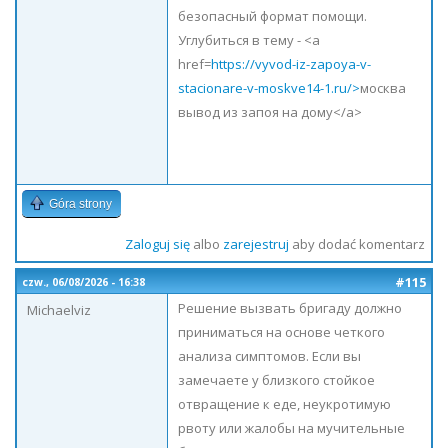
безопасный формат помощи.
Углубиться в тему - <a
href=
https://vyvod-iz-zapoya-v-
stacionare-v-moskve14-1.ru/>
москва
вывод из запоя на дому</a>
Góra strony
Zaloguj się
albo
zarejestruj
aby dodać komentarz
#115
czw., 06/08/2026 - 16:38
Решение вызвать бригаду должно
Michaelviz
приниматься на основе четкого
анализа симптомов. Если вы
замечаете у близкого стойкое
отвращение к еде, неукротимую
рвоту или жалобы на мучительные