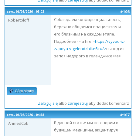
Zaloguj się
albo
zarejestruj
aby dodać komentarz
#106
czw., 06/08/2026 - 03:02
Соблюдаем конфиденциальность,
Robertbloff
бережно общаемся с пациентом и
его близкими на каждом этапе.
Подробнее - <a href=
https://vyvod-iz-
zapoya-v-gelendzhike6.ru/>
вывод из
запоя недорого в геленджике</a>
Góra strony
Zaloguj się
albo
zarejestruj
aby dodać komentarz
#107
czw., 06/08/2026 - 04:58
В данной статье мы поговорим о
AhmedCok
будущем медицины, акцентируя