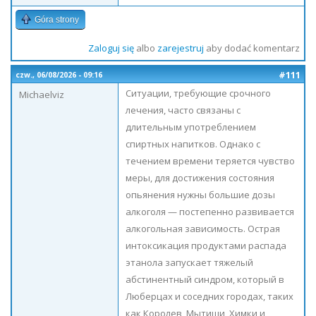
Góra strony
Zaloguj się
albo
zarejestruj
aby dodać komentarz
#111
czw., 06/08/2026 - 09:16
Ситуации, требующие срочного
Michaelviz
лечения, часто связаны с
длительным употреблением
спиртных напитков. Однако с
течением времени теряется чувство
меры, для достижения состояния
опьянения нужны большие дозы
алкоголя — постепенно развивается
алкогольная зависимость. Острая
интоксикация продуктами распада
этанола запускает тяжелый
абстинентный синдром, который в
Люберцах и соседних городах, таких
как Королев, Мытищи, Химки и