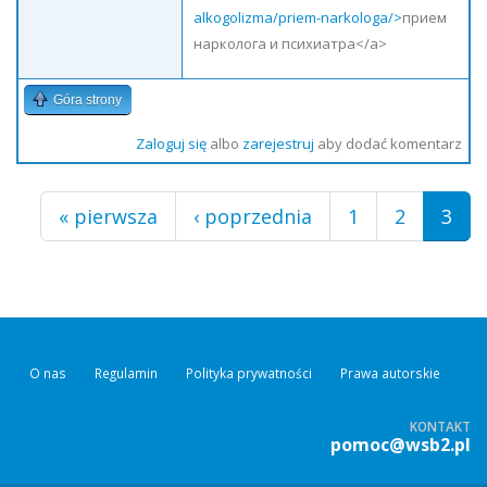
alkogolizma/priem-narkologa/>
прием
нарколога и психиатра</a>
Góra strony
Zaloguj się
albo
zarejestruj
aby dodać komentarz
Strony
« pierwsza
‹ poprzednia
1
2
3
O nas
Regulamin
Polityka prywatności
Prawa autorskie
KONTAKT
pomoc@wsb2.pl