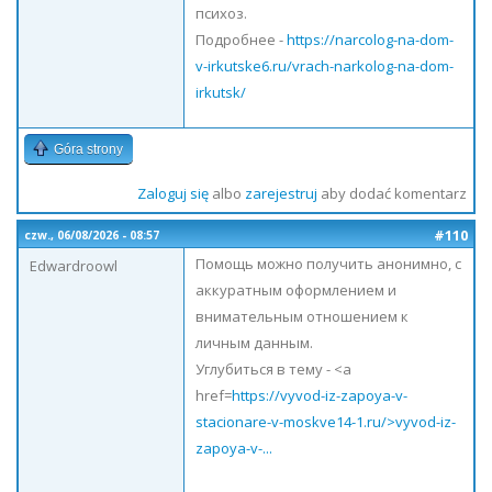
психоз.
Подробнее -
https://narcolog-na-dom-
v-irkutske6.ru/vrach-narkolog-na-dom-
irkutsk/
Góra strony
Zaloguj się
albo
zarejestruj
aby dodać komentarz
#110
czw., 06/08/2026 - 08:57
Помощь можно получить анонимно, с
Edwardroowl
аккуратным оформлением и
внимательным отношением к
личным данным.
Углубиться в тему - <a
href=
https://vyvod-iz-zapoya-v-
stacionare-v-moskve14-1.ru/>vyvod-iz-
zapoya-v-...