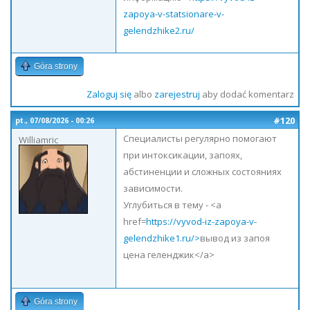
zapoya-v-statsionare-v-
gelendzhike2.ru/
Góra strony
Zaloguj się
albo
zarejestruj
aby dodać komentarz
#120
pt., 07/08/2026 - 00:26
Специалисты регулярно помогают
Williamric
при интоксикации, запоях,
абстиненции и сложных состояниях
зависимости.
Углубиться в тему - <a
href=
https://vyvod-iz-zapoya-v-
gelendzhike1.ru/>
вывод из запоя
цена геленджик</a>
Góra strony