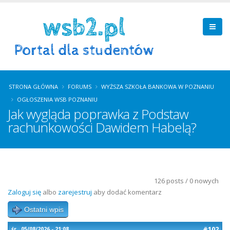
STRONA GŁÓWNA
FORUMS
WYŻSZA SZKOŁA BANKOWA W POZNANIU
OGŁOSZENIA WSB POZNANIU
Jak wygląda poprawka z Podstaw
rachunkowości Dawidem Habelą?
126 posts / 0 nowych
Zaloguj się
albo
zarejestruj
aby dodać komentarz
Ostatni wpis
#102
śr., 05/08/2026 - 21:08