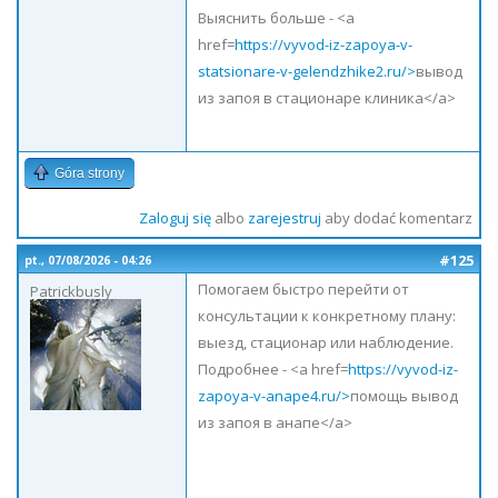
Выяснить больше - <a
href=
https://vyvod-iz-zapoya-v-
statsionare-v-gelendzhike2.ru/>
вывод
из запоя в стационаре клиника</a>
Góra strony
Zaloguj się
albo
zarejestruj
aby dodać komentarz
#125
pt., 07/08/2026 - 04:26
Помогаем быстро перейти от
Patrickbusly
консультации к конкретному плану:
выезд, стационар или наблюдение.
Подробнее - <a href=
https://vyvod-iz-
zapoya-v-anape4.ru/>
помощь вывод
из запоя в анапе</a>