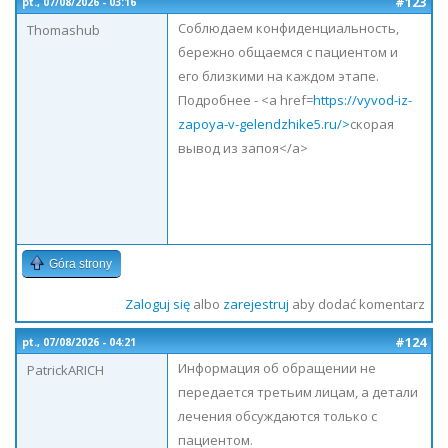
#123
pt., 07/08/2026 - 03:16
Соблюдаем конфиденциальность,
Thomashub
бережно общаемся с пациентом и
его близкими на каждом этапе.
Подробнее - <a href=
https://vyvod-iz-
zapoya-v-gelendzhike5.ru/>
скорая
вывод из запоя</a>
Góra strony
Zaloguj się
albo
zarejestruj
aby dodać komentarz
#124
pt., 07/08/2026 - 04:21
Информация об обращении не
PatrickARICH
передается третьим лицам, а детали
лечения обсуждаются только с
пациентом.