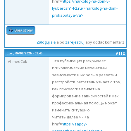
href=
https://narkolog-na-dom-v-
lyubercah14-2.ru/>narkolog-na-dom-
prokapatsya</a>
Góra strony
Zaloguj się
albo
zarejestruj
aby dodać komentarz
#112
czw., 06/08/2026 - 09:45
Эта публикация раскрывает
AhmedCok
психологические механизмы
зависимости и их роль в развитии
расстройств. Читатель узнает о том,
как психология влияет на
формирование зависимостей и как
профессиональная помощь может
изменить ситуацию.
Читать далее > - <a
href=
https://zapoy-