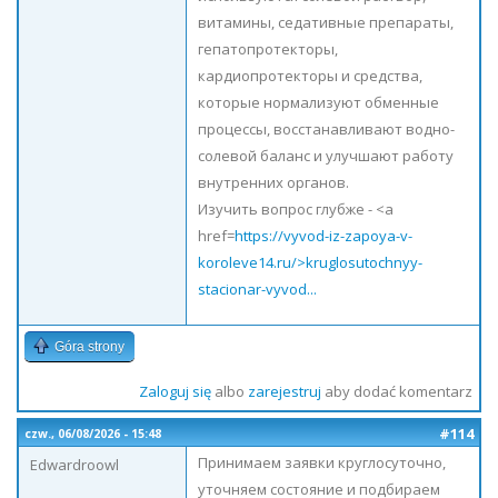
витамины, седативные препараты,
гепатопротекторы,
кардиопротекторы и средства,
которые нормализуют обменные
процессы, восстанавливают водно-
солевой баланс и улучшают работу
внутренних органов.
Изучить вопрос глубже - <a
href=
https://vyvod-iz-zapoya-v-
koroleve14.ru/>kruglosutochnyy-
stacionar-vyvod...
Góra strony
Zaloguj się
albo
zarejestruj
aby dodać komentarz
#114
czw., 06/08/2026 - 15:48
Принимаем заявки круглосуточно,
Edwardroowl
уточняем состояние и подбираем