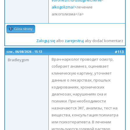
voronezh.ru/uslugi/lechenie-
alkogolizma/>
лечение
алкоголизма</a>
Góra strony
Zaloguj się
albo
zarejestruj
aby dodać komentarz
#113
czw., 06/08/2026 - 15:13
Врач-нарколог проводит осмотр,
Bradleygom
собирает анамнез, оценивает
клиническую картину, уточняет
данные о лекарствах, прошлых
кодированиях, хронических
диагнозах, нарушениях сна и
психики. При необходимости
назначаются ЭКГ, анализы, тест на
вещества, консультация психиатра
или психотерапевта. В лечении
используются солевой раствор,