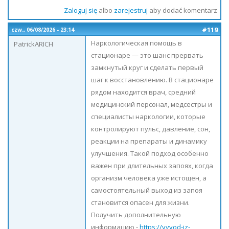
Zaloguj się
albo
zarejestruj
aby dodać komentarz
#119
czw., 06/08/2026 - 23:14
Наркологическая помощь в
PatrickARICH
стационаре — это шанс прервать
замкнутый круг и сделать первый
шаг к восстановлению. В стационаре
рядом находится врач, средний
медицинский персонал, медсестры и
специалисты наркологии, которые
контролируют пульс, давление, сон,
реакции на препараты и динамику
улучшения. Такой подход особенно
важен при длительных запоях, когда
организм человека уже истощен, а
самостоятельный выход из запоя
становится опасен для жизни.
Получить дополнительную
информацию -
https://vyvod-iz-