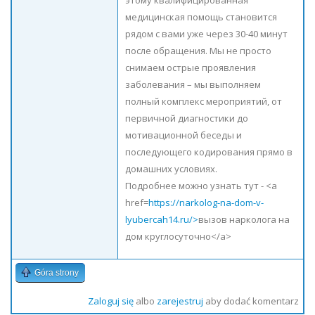
этому квалифицированная
медицинская помощь становится
рядом с вами уже через 30-40 минут
после обращения. Мы не просто
снимаем острые проявления
заболевания – мы выполняем
полный комплекс мероприятий, от
первичной диагностики до
мотивационной беседы и
последующего кодирования прямо в
домашних условиях.
Подробнее можно узнать тут - <a
href=
https://narkolog-na-dom-v-
lyubercah14.ru/>
вызов нарколога на
дом круглосуточно</a>
Góra strony
Zaloguj się
albo
zarejestruj
aby dodać komentarz