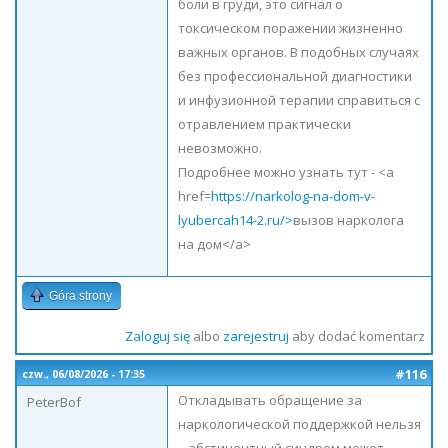
боли в груди, это сигнал о
токсическом поражении жизненно
важных органов. В подобных случаях
без профессиональной диагностики
и инфузионной терапии справиться с
отравлением практически
невозможно.
Подробнее можно узнать тут - <a
href=
https://narkolog-na-dom-v-
lyubercah14-2.ru/>
вызов нарколога
на дом</a>
Góra strony
Zaloguj się
albo
zarejestruj
aby dodać komentarz
#116
czw., 06/08/2026 - 17:35
Откладывать обращение за
PeterBof
наркологической поддержкой нельзя