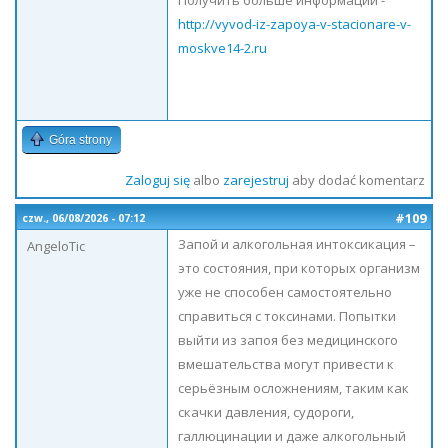
Получить больше информации -
http://vyvod-iz-zapoya-v-stacionare-v-
moskve14-2.ru
Góra strony
Zaloguj się
albo
zarejestruj
aby dodać komentarz
#109
czw., 06/08/2026 - 07:12
Запой и алкогольная интоксикация –
AngeloTic
это состояния, при которых организм
уже не способен самостоятельно
справиться с токсинами. Попытки
выйти из запоя без медицинского
вмешательства могут привести к
серьёзным осложнениям, таким как
скачки давления, судороги,
галлюцинации и даже алкогольный