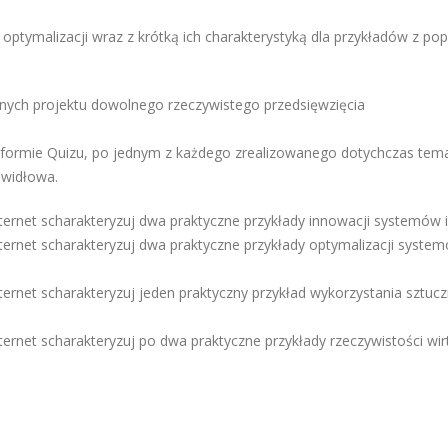
w optymalizacji wraz z krótką ich charakterystyką dla przykładów z po
ych projektu dowolnego rzeczywistego przedsięwzięcia
 formie Quizu, po jednym z każdego zrealizowanego dotychczas tema
awidłowa.
ternet scharakteryzuj dwa praktyczne przykłady innowacji systemów i
ternet scharakteryzuj dwa praktyczne przykłady optymalizacji systemó
ternet scharakteryzuj jeden praktyczny przykład wykorzystania sztuc
ernet scharakteryzuj po dwa praktyczne przykłady rzeczywistości wirtua