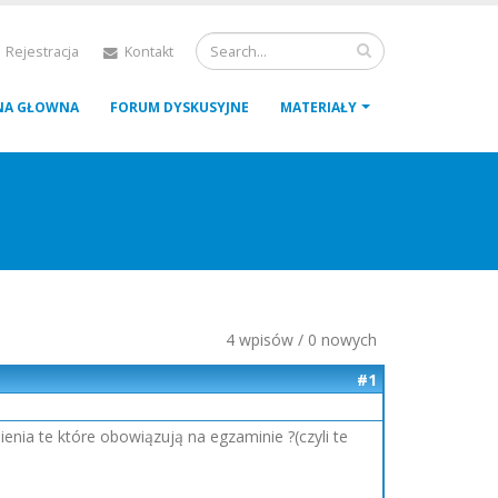
 Rejestracja
Kontakt
NA GŁOWNA
FORUM DYSKUSYJNE
MATERIAŁY
4 wpisów / 0 nowych
#1
nia te które obowiązują na egzaminie ?(czyli te