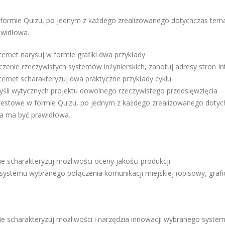
 formie Quizu, po jednym z każdego zrealizowanego dotychczas tema
awidłowa.
ternet narysuj w formie grafiki dwa przykłady
enie rzeczywistych systemów inżynierskich, zanotuj adresy stron In
ternet scharakteryzuj dwa praktyczne przykłady cyklu
li wytycznych projektu dowolnego rzeczywistego przedsięwzięcia
 testowe w formie Quizu, po jednym z każdego zrealizowanego dotyc
a ma być prawidłowa.
 scharakteryzuj możliwości oceny jakości produkcji.
systemu wybranego połączenia komunikacji miejskiej (opisowy, grafi
 scharakteryzuj możliwości i narzędzia innowacji wybranego systemu