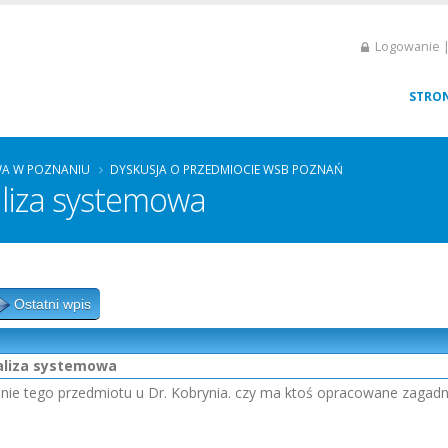
Logowanie |
STRO
A W POZNANIU
DYSKUSJA O PRZEDMIOCIE WSB POZNAŃ
aliza systemowa
Ostatni wpis
naliza systemowa
ie tego przedmiotu u Dr. Kobrynia. czy ma ktoś opracowane zagadnie