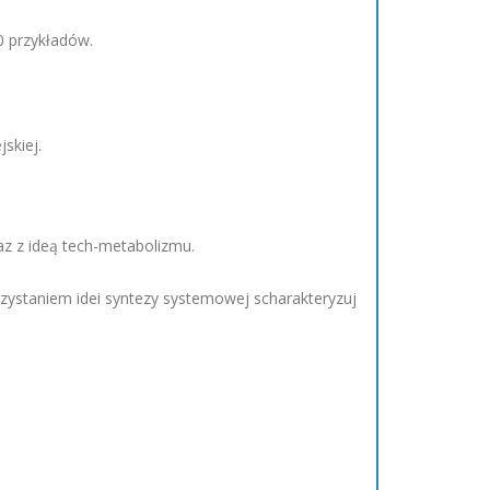
0 przykładów.
skiej.
z z ideą tech-metabolizmu.
ystaniem idei syntezy systemowej scharakteryzuj