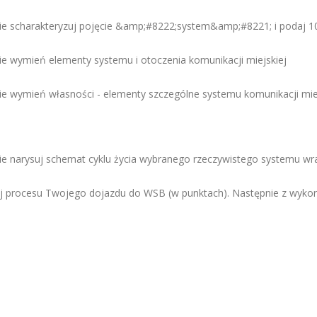
e scharakteryzuj pojęcie &amp;#8222;system&amp;#8221; i podaj 1
e wymień elementy systemu i otoczenia komunikacji miejskiej
e wymień własności - elementy szczególne systemu komunikacji miej
e narysuj schemat cyklu życia wybranego rzeczywistego systemu wra
 procesu Twojego dojazdu do WSB (w punktach). Następnie z wykorz