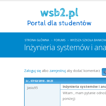
STRONA GŁÓWNA
FORUMS
WYŻSZA SZKOŁA BANKOW
Inżynieria systemów i an
Zaloguj się
albo
zarejestruj
aby dodać komentarz
śr., 07/02/2018 - 00:23
Inżynieria systemów i a
Jasiu95
Witam , mam pytanie odnośn
poniżej):