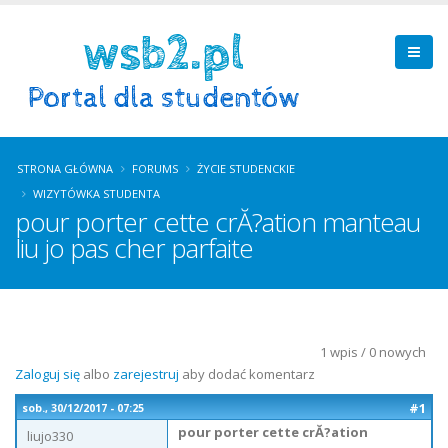
STRONA GŁÓWNA
FORUMS
ŻYCIE STUDENCKIE
WIZYTÓWKA STUDENTA
pour porter cette crĂ?ation manteau
liu jo pas cher parfaite
1 wpis / 0 nowych
Zaloguj się
albo
zarejestruj
aby dodać komentarz
#1
sob., 30/12/2017 - 07:25
pour porter cette crĂ?ation
liujo330