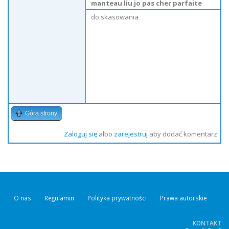
manteau liu jo pas cher parfaite
do skasowania
Góra strony
Zaloguj się
albo
zarejestruj
aby dodać komentarz
O nas
Regulamin
Polityka prywatności
Prawa autorskie
KONTAKT