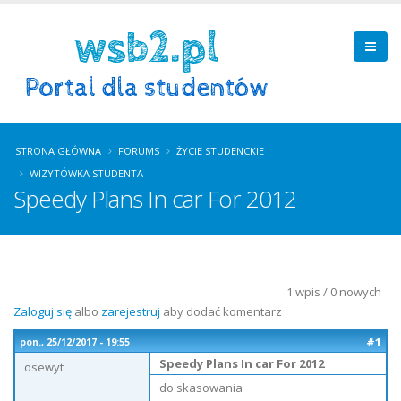
STRONA GŁÓWNA
FORUMS
ŻYCIE STUDENCKIE
WIZYTÓWKA STUDENTA
Speedy Plans In car For 2012
1 wpis / 0 nowych
Zaloguj się
albo
zarejestruj
aby dodać komentarz
#1
pon., 25/12/2017 - 19:55
Speedy Plans In car For 2012
osewyt
do skasowania