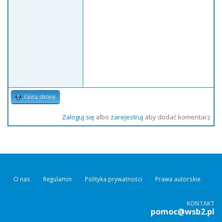
Góra strony
Zaloguj się
albo
zarejestruj
aby dodać komentarz
O nas
Regulamin
Polityka prywatności
Prawa autorskie
KONTAKT
pomoc@wsb2.pl