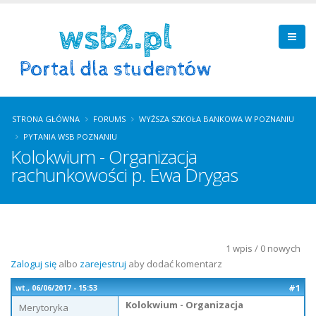
STRONA GŁÓWNA
FORUMS
WYŻSZA SZKOŁA BANKOWA W POZNANIU
PYTANIA WSB POZNANIU
Kolokwium - Organizacja
rachunkowości p. Ewa Drygas
1 wpis / 0 nowych
Zaloguj się
albo
zarejestruj
aby dodać komentarz
#1
wt., 06/06/2017 - 15:53
Kolokwium - Organizacja
Merytoryka