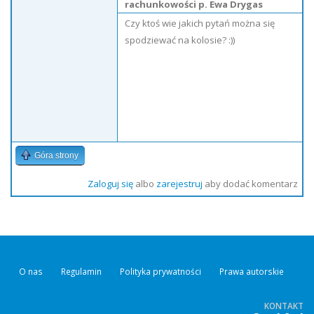
rachunkowości p. Ewa Drygas
Czy ktoś wie jakich pytań można się
spodziewać na kolosie? :))
Góra strony
Zaloguj się
albo
zarejestruj
aby dodać komentarz
O nas
Regulamin
Polityka prywatności
Prawa autorskie
KONTAKT