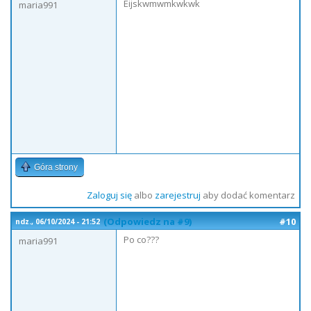
Eijskwmwmkwkwk
maria991
Góra strony
Zaloguj się
albo
zarejestruj
aby dodać komentarz
(Odpowiedz na #9)
#10
ndz., 06/10/2024 - 21:52
Po co???
maria991