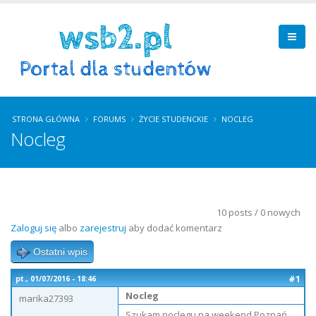
STRONA GŁÓWNA
FORUMS
ŻYCIE STUDENCKIE
NOCLEG
Nocleg
10 posts / 0 nowych
Zaloguj się
albo
zarejestruj
aby dodać komentarz
Ostatni wpis
#1
pt., 01/07/2016 - 18:46
Nocleg
marika27393
Szukam noclegu na weekend Poznań