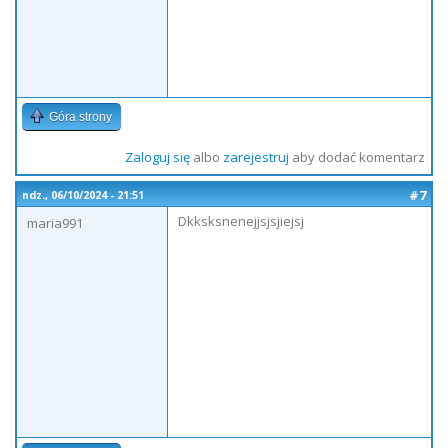
Góra strony
Zaloguj się
albo
zarejestruj
aby dodać komentarz
#7
ndz., 06/10/2024 - 21:51
Dkksksnenejjsjsjiejsj
maria991