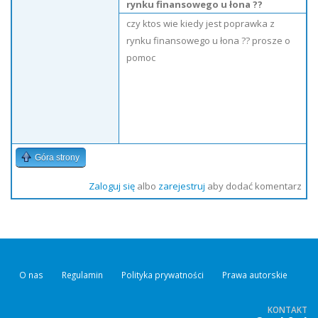
rynku finansowego u łona ??
czy ktos wie kiedy jest poprawka z
rynku finansowego u łona ?? prosze o
pomoc
Góra strony
Zaloguj się
albo
zarejestruj
aby dodać komentarz
O nas
Regulamin
Polityka prywatności
Prawa autorskie
KONTAKT