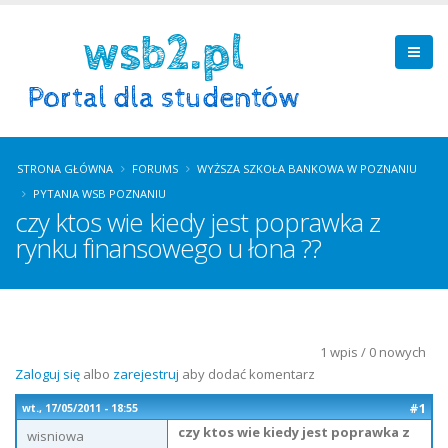
STRONA GŁÓWNA
FORUMS
WYŻSZA SZKOŁA BANKOWA W POZNANIU
PYTANIA WSB POZNANIU
czy ktos wie kiedy jest poprawka z
rynku finansowego u łona ??
1 wpis / 0 nowych
Zaloguj się
albo
zarejestruj
aby dodać komentarz
#1
wt., 17/05/2011 - 18:55
czy ktos wie kiedy jest poprawka z
wisniowa