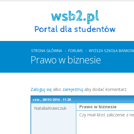
STRONA GŁÓWNA
FORUMS
WYŻSZA SZKOŁA BANKOW
Prawo w biznesie
Zaloguj się
albo
zarejestruj
aby dodać komentarz
czw., 28/01/2016 - 11:28
Prawo w biznesie
NataliaKrawczuk
Czy miał ktoś zaliczenie z n