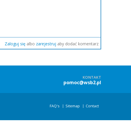
Zaloguj się
albo
zarejestruj
aby dodać komentarz
KONTAKT
pomoc@wsb2.pl
FAQ's
Sitemap
Contact