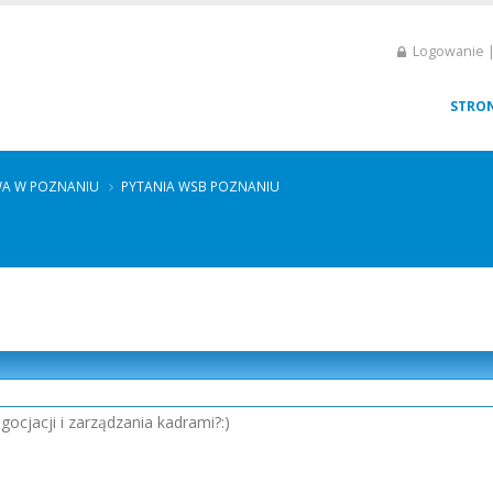
Logowanie |
STRO
A W POZNANIU
PYTANIA WSB POZNANIU
egocjacji i zarządzania kadrami?:)