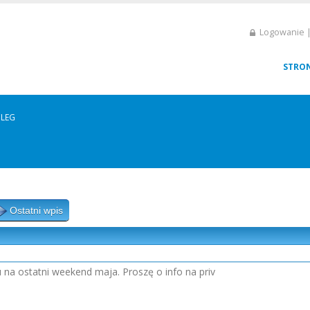
Logowanie |
STRO
LEG
Ostatni wpis
na ostatni weekend maja. Proszę o info na priv