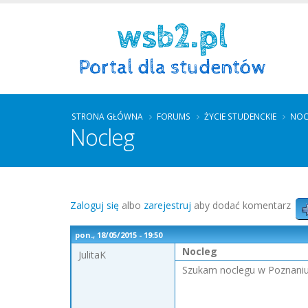
STRONA GŁÓWNA
FORUMS
ŻYCIE STUDENCKIE
NOC
Nocleg
Zaloguj się
albo
zarejestruj
aby dodać komentarz
pon., 18/05/2015 - 19:50
Nocleg
JulitaK
Szukam noclegu w Poznaniu 