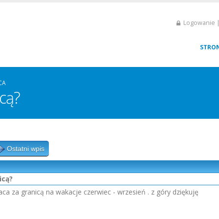
Logowanie |
STRO
CA
icą?
Ostatni wpis
icą?
aca za granicą na wakacje czerwiec - wrzesień . z góry dziękuję