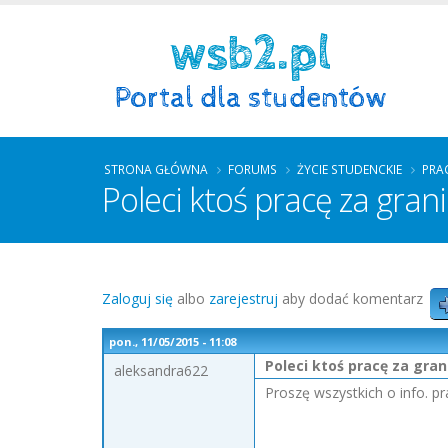
STRONA GŁÓWNA
FORUMS
ŻYCIE STUDENCKIE
PRA
Poleci ktoś pracę za gran
Zaloguj się
albo
zarejestruj
aby dodać komentarz
pon., 11/05/2015 - 11:08
Poleci ktoś pracę za gran
aleksandra622
Proszę wszystkich o info. pr