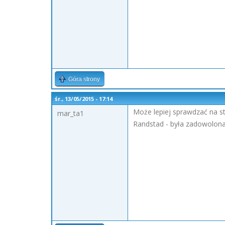
Góra strony
śr., 13/05/2015 - 17:14
Może lepiej sprawdzać na s
mar_ta1
Randstad - była zadowolona, 