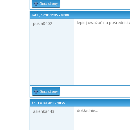
Góra strony
ndz., 17/05/2015 - 09:00
lepiej uważać na pośrednict
pusia0402
Góra strony
śr., 17/06/2015 - 18:25
dokładnie...
asienka443