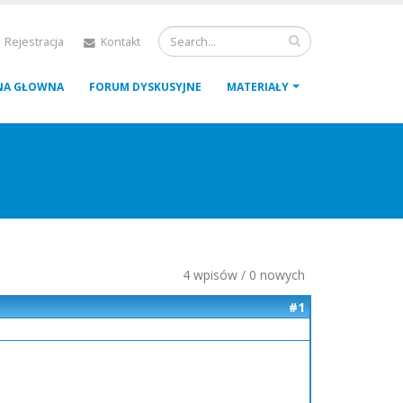
 Rejestracja
Kontakt
NA GŁOWNA
FORUM DYSKUSYJNE
MATERIAŁY
4 wpisów / 0 nowych
#1