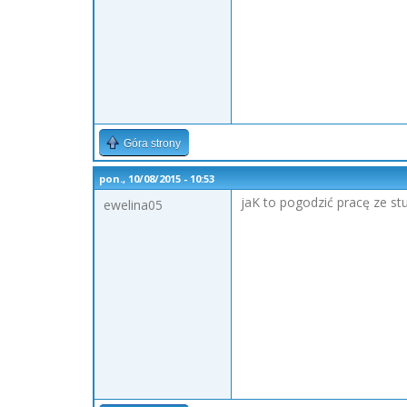
Góra strony
pon., 10/08/2015 - 10:53
jaK to pogodzić pracę ze st
ewelina05