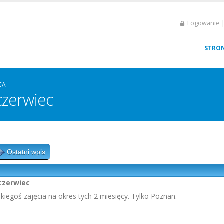
Logowanie |
STRO
CA
czerwiec
Ostatni wpis
czerwiec
akiegoś zajęcia na okres tych 2 miesięcy. Tylko Poznan.