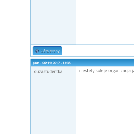
Góra strony
pon., 06/11/2017 - 14:35
niestety kuleje organizacja 
duzastudentka