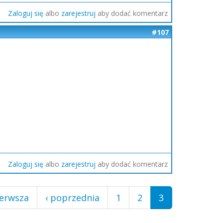
Zaloguj się
albo
zarejestruj
aby dodać komentarz
#107
Zaloguj się
albo
zarejestruj
aby dodać komentarz
ierwsza
‹ poprzednia
1
2
3