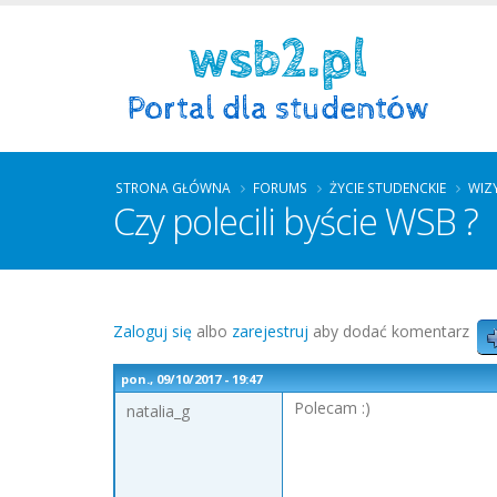
STRONA GŁÓWNA
FORUMS
ŻYCIE STUDENCKIE
WIZ
Czy polecili byście WSB ?
Zaloguj się
albo
zarejestruj
aby dodać komentarz
pon., 09/10/2017 - 19:47
Polecam :)
natalia_g