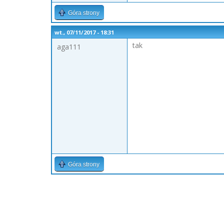
Góra strony
wt., 07/11/2017 - 18:31
tak
aga111
Góra strony
Strony