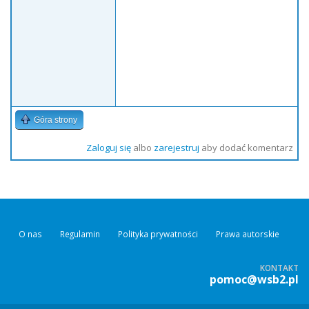
Góra strony
Zaloguj się
albo
zarejestruj
aby dodać komentarz
O nas
Regulamin
Polityka prywatności
Prawa autorskie
KONTAKT
pomoc@wsb2.pl