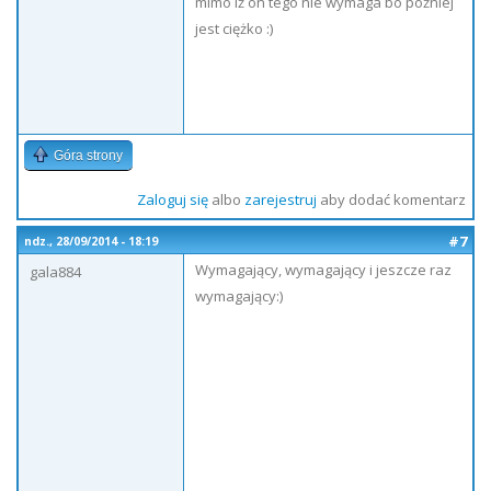
mimo iż on tego nie wymaga bo później
jest ciężko :)
Góra strony
Zaloguj się
albo
zarejestruj
aby dodać komentarz
#7
ndz., 28/09/2014 - 18:19
Wymagający, wymagający i jeszcze raz
gala884
wymagający:)