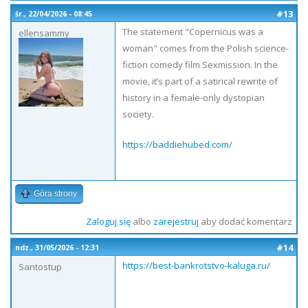
#13
śr., 22/04/2026 - 08:45
The statement "Copernicus was a
ellensammy
woman" comes from the Polish science-
fiction comedy film Sexmission. In the
movie, it’s part of a satirical rewrite of
history in a female-only dystopian
society.
https://baddiehubed.com/
Góra strony
Zaloguj się
albo
zarejestruj
aby dodać komentarz
#14
ndz., 31/05/2026 - 12:31
https://best-bankrotstvo-kaluga.ru/
Santostup