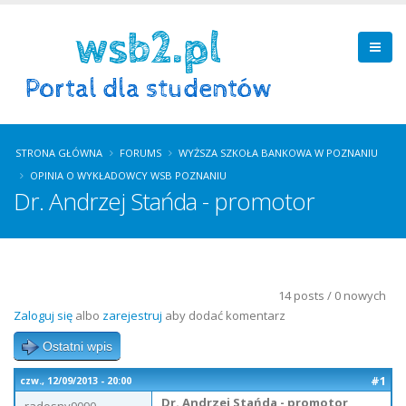
STRONA GŁÓWNA
FORUMS
WYŻSZA SZKOŁA BANKOWA W POZNANIU
OPINIA O WYKŁADOWCY WSB POZNANIU
Dr. Andrzej Stańda - promotor
14 posts / 0 nowych
Zaloguj się
albo
zarejestruj
aby dodać komentarz
Ostatni wpis
#1
czw., 12/09/2013 - 20:00
Dr. Andrzej Stańda - promotor