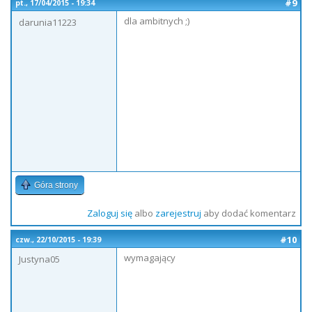
#9
pt., 17/04/2015 - 19:34
dla ambitnych ;)
darunia11223
Góra strony
Zaloguj się
albo
zarejestruj
aby dodać komentarz
#10
czw., 22/10/2015 - 19:39
wymagający
Justyna05