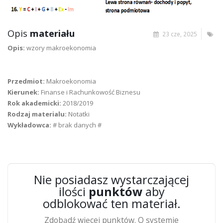
Opis
materiału
23 cze, 2025
Opis:
wzory makroekonomia
Przedmiot:
Makroekonomia
Kierunek:
Finanse i Rachunkowość Biznesu
Rok akademicki:
2018/2019
Rodzaj materialu:
Notatki
Wykładowca:
# brak danych #
Nie posiadasz wystarczającej
ilości
punktów
aby
odblokować ten materiał.
Zdobądź więcej punktów. O systemie