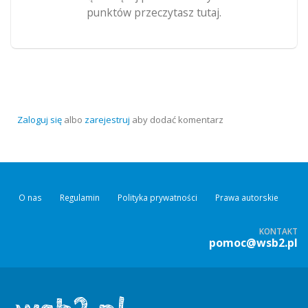
punktów przeczytasz tutaj.
Zaloguj się
albo
zarejestruj
aby dodać komentarz
O nas
Regulamin
Polityka prywatności
Prawa autorskie
KONTAKT
pomoc@wsb2.pl