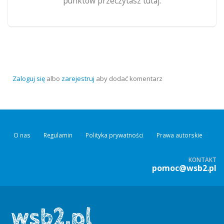
punktów przeczytasz tutaj.
Zaloguj się
albo
zarejestruj
aby dodać komentarz
O nas
Regulamin
Polityka prywatności
Prawa autorskie
KONTAKT
pomoc@wsb2.pl